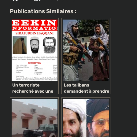
Publications Similaires :
Un terroriste
Les talibans
recherché avec une
demandent à prendre
prime de 10 millions
la parole et à
de dollars sur sa tête
s’adresser aux
nommé ministre de
dirigeants mondiaux
l’Intérieur dans le
à l’Assemblée
nouveau
générale des Nations
gouvernement des
Unies à New York
talibans