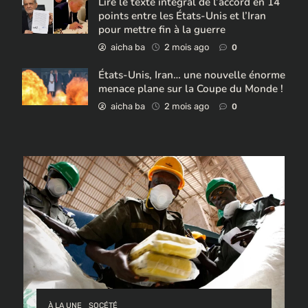
Lire le texte intégral de l’accord en 14
points entre les États-Unis et l’Iran
pour mettre fin à la guerre
aicha ba
2 mois ago
0
États-Unis, Iran… une nouvelle énorme
menace plane sur la Coupe du Monde !
aicha ba
2 mois ago
0
À LA UNE
SOCÉTÉ