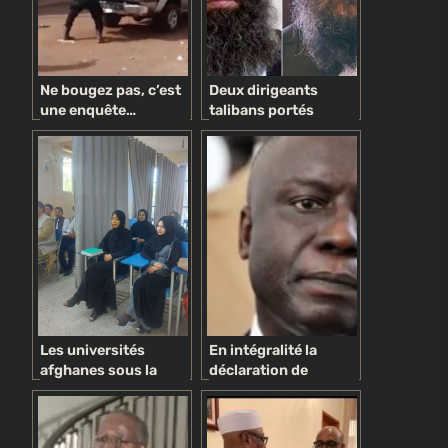
Ne bougez pas, c’est
Deux dirigeants
une enquête…
talibans portés
politique !
disparus « en raison
d’une dispute
majeure au palais de
Kaboul »
Les universités
En intégralité la
afghanes sous la
déclaration de
domination des
politique générale du
talibans séparent les
PM Idrissa Seck
étudiants hommes et
supprimée des