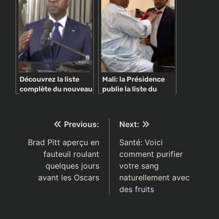
femmes avec un
archives nationales
rideau
Découvrez la liste
Mali: la Présidence
complète du nouveau
publie la liste du
Gouvernement
nouveau
Dionne version 2
Gouvernement : le PM
hérite aussi du
Navigation
Previous:
Next:
ministère des
Finances
de
Brad Pitt aperçu en
Santé: Voici
fauteuil roulant
comment purifier
l’article
quelques jours
votre sang
avant les Oscars
naturellement avec
des fruits