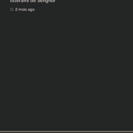
Ces ex-colonisateurs européens qui rendent des
œuvres africaines pillées
2 mois ago