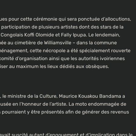
ues pour cette cérémonie qui sera ponctuée d’allocutions,
articipation de plusieurs artistes dont des stars de la
Congolais Koffi Olomide et Fally Ipupa. Le lendemain,
umée au cimetière de Williamsville – dans la commune
ménagement, cette nécropole a été spécialement rouverte
À LA UNE
CULTURE
comité d’organisation ainsi que les autorités ivoiriennes
iser au maximum les lieux dédiés aux obsèques.
[FOCUS] 20 ans après : Retour sur
l’héritage littéraire de Senghor
o flotte dans
3 semaines ago
, le ministre de la Culture, Maurice Kouakou Bandama a
 musée en l’honneur de l’artiste. La moto endommagée de
s pourraient y être présentés afin de générer des revenus
avait suscité autant d’engouement et d’implication dans le