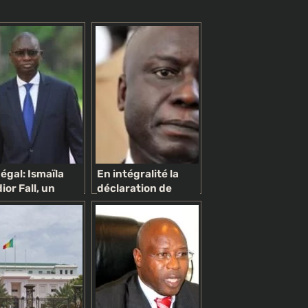
égal: Ismaïla
En intégralité la
ior Fall, un
déclaration de
iste pyromane
politique générale
troversé au
du PM Idrissa Seck
vice du
supprimée des
sident
archives nationales