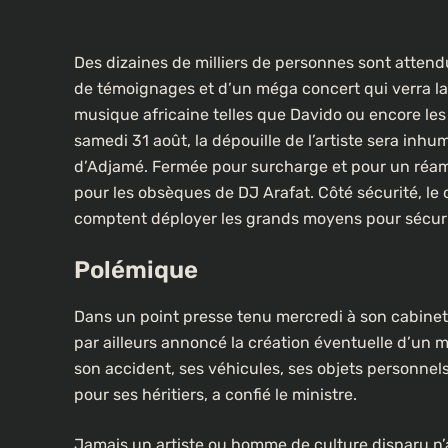
Des dizaines de milliers de personnes sont attend
de témoignages et d’un méga concert qui verra la p
musique africaine telles que Davido ou encore les 
samedi 31 août, la dépouille de l’artiste sera inh
d’Adjamé. Fermée pour surcharge et pour un réa
pour les obsèques de DJ Arafat. Côté sécurité, le 
comptent déployer les grands moyens pour sécur
CULTURE
Polémique
Un portrait d’Ousmane Sonk
les rues de Paris
Dans un point presse tenu mercredi à son cabinet
3 semaines ago
par ailleurs annoncé la création éventuelle d’un
son accident, ses véhicules, ses objets personnel
pour ses héritiers, a confié le ministre.
Jamais un artiste ou homme de culture disparu n’