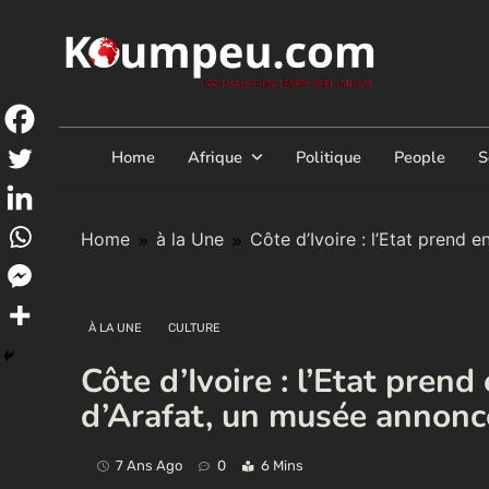
Skip
to
content
Home
Afrique
Politique
People
S
Home
à la Une
Côte d’Ivoire : l’Etat prend
À LA UNE
CULTURE
Côte d’Ivoire : l’Etat pren
d’Arafat, un musée annonc
7 Ans Ago
0
6 Mins