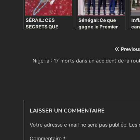
SÉRAIL: CES
Sénégal: Ce que
Inf
SECRETS QUE
gagne le Premier
can
CHANTAL BIYA A
ministre, les
pré
VOULU CACHER
ministres, les
201
AUX CAMEROUNAIS
maires, les DG…
var
Navigation
Previou
div
de
Nigeria : 17 morts dans un accident de la rou
l’article
LAISSER UN COMMENTAIRE
Votre adresse e-mail ne sera pas publiée.
Les 
Commentaire
*