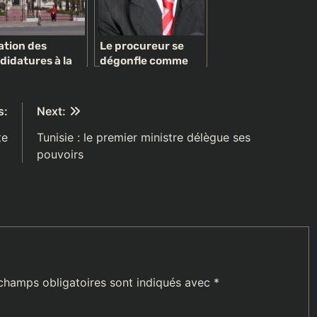
lation des
Le procureur se
didatures à la
dégonfle comme
sidentielle de
une baudruche:
9: candidatures
Lassana Diabé Siby,
iées, intérêts
un héros ? Une
s:
Next:
ers
vaste blague
te
Tunisie : le premier ministre délègue ses
pouvoirs
champs obligatoires sont indiqués avec
*