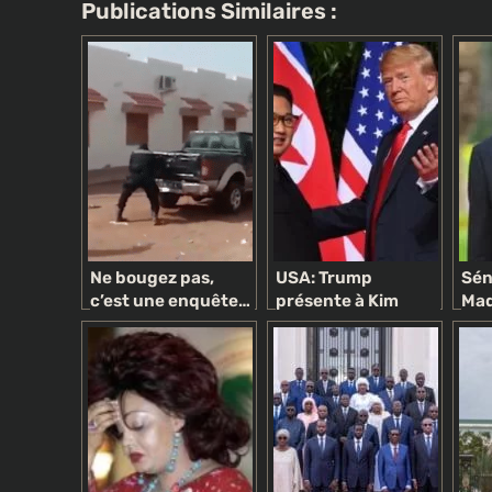
Publications Similaires :
Ne bougez pas,
USA: Trump
Sén
c’est une enquête…
présente à Kim
Mad
politique !
Jong Un sa
jur
limousine Cadillac
con
One (vidéo)
ser
Pré