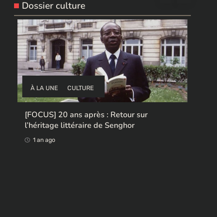
Dossier culture
AF
À LA UNE
CULTURE
Top 
popu
Ces ex-colonisateurs européens qui
app
rendent des œuvres africaines pillées
1 
1 an ago