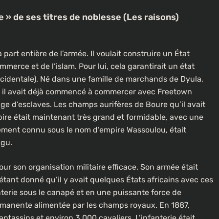
e » de ses titres de noblesse (Les raisons)
rt entière de l’armée. Il voulait construire un État
merce et de l’islam. Pour lui, cela garantirait un état
cidentale). Né dans une famille de marchands de Dyula,
À LA UNE
CULTURE
6, il avait déjà commencé à commercer avec Freetown
ge d’esclaves. Les champs aurifères de Boure qu’il avait
[FOCUS] 20 ans après : Retour sur
ire était maintenant très grand et formidable, avec une
l’héritage littéraire de Senghor
ement connu sous le nom d’empire Wassoulou, était
lotte dans
1 an ago
ugu.
ur son organisation militaire efficace. Son armée était
tant donné qu’il y avait quelques États africains avec ces
nterie sous le canapé et en une puissante force de
rmanente alimentée par les champs royaux. En 1887,
tassins et environ 3 000 cavaliers. L’infanterie était