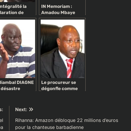
ntégralité la
IN Memoriam :
laration de
Amadou Mbaye
itique générale
Loum, la trajectoire
PM Idrissa Seck
riche d’un «
primée des
guerrier » du
hives nationales
reportage tout
terrain
iambal DIAGNE
Le procureur se
n désastre
dégonfle comme
ocratique (Par
une baudruche:
ma SADIO ADO)
Lassana Diabé Siby,
un héros ? Une
s:
Next:
vaste blague
el
Rihanna: Amazon débloque 22 millions d’euros
ea
pour la chanteuse barbadienne