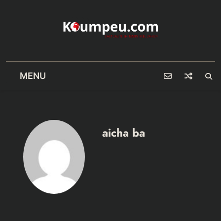
Skip
to
content
MENU
aicha ba