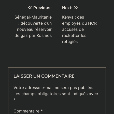
esclaves arabes
Navigation
Previous:
Next:
de
Sénégal-Mauritanie
Kenya : des
: découverte d’un
employés du HCR
l’article
nouveau réservoir
accusés de
de gaz par Kosmos
racketter les
réfugiés
LAISSER UN COMMENTAIRE
Votre adresse e-mail ne sera pas publiée.
Les champs obligatoires sont indiqués avec
*
Commentaire
*