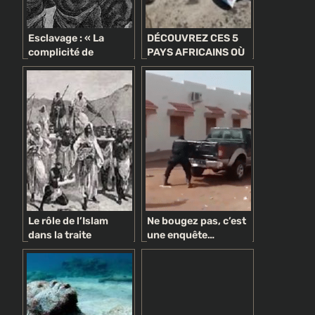
Esclavage : « La
DÉCOUVREZ CES 5
complicité de
PAYS AFRICAINS OÙ
monarques africains
L’ESCLAVAGE EST
est une donnée
TOUJOURS
objective », selon
PRATIQUÉ
l’anthropologue
sénégalais Tidiane
N’Diaye
Le rôle de l’Islam
Ne bougez pas, c’est
dans la traite
une enquête…
négrière
politique !