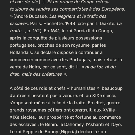
ni eau-de-vie
[…]
. Et un prince du Congo refusa
toujours de vendre ses compatriotes à des Européens.
»
(André Ducasse,
Les Négriers et le trafic des
esclaves
, Paris, Hachette, 1948, cité par T. Diakité,
La
traite …
, p. 162). En 1641, le roi Garcia II du Congo,
après la conquête de plusieurs possessions
portugaises, proches de son royaume, par les
Hollandais, se déclare disposé à continuer à
commercer comme avec les Portugais, mais refuse la
vente de Noirs, car ce sont, dit-il,
« ni de l’or, ni du
drap, mais des créatures »
.
A côté de ces rois et chefs « humanistes », beaucoup
d’autres n’hésitent pas à vendre, et, au XIXe siècle,
s’opposent même à la fin de la traite. En effet, quatre
grands royaumes côtiers ont construit, aux XVIIIe-
XIXe siècles, leur prospérité et fortune au commerce
des esclaves : le Bénin, le Dahomey, l’Ashanti et l’Oyo.
Le roi Pepple de Bonny (Nigeria) déclare à son