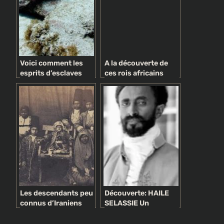
Voici comment les
A la découverte de
esprits d’esclaves
ces rois africains
africains noyés ont
exilés par les
causé le mystère du
britanniques pour
Triangle des
avoir résisté à la
Bermudes
domination coloniale
Les descendants peu
Découverte: HAILE
connus d’Iraniens
SELASSIE Un
noirs victimes du
empereur nommé
cruel commerce des
‘’Jah’’