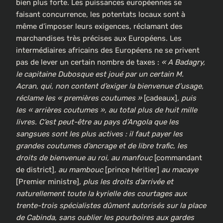
bien plus forte. Les puissances européennes se
faisant concurrence, les potentats locaux sont à
même d’imposer leurs exigences, réclamant des
marchandises très précises aux Européens. Les
intermédiaires africains des Européens ne se privent
pas de lever un certain nombre de taxes :
« A Badagry,
le capitaine Dubosque est joué par un certain M.
Acran, qui, non content d’exiger la bienvenue d’usage,
réclame les « premières coutumes »
[cadeaux]
, puis
les « arrières coutumes », au total plus de huit mille
livres. C’est peut-être au pays d’Angola que les
sangsues sont les plus actives : il faut payer les
grandes coutumes d’ancrage et de libre trafic, les
droits de bienvenue au roi, au manfouc
[commandant
de district]
, au mambouc
[prince héritier]
au macaye
[Premier ministre]
, plus les droits d’arrivée et
naturellement toute la kyrielle des courtages aux
trente-trois spécialistes dûment autorisés sur la place
de Cabinda, sans oublier les pourboires aux gardes