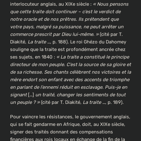
interlocuteur anglais, au XIXe siècle :
« Nous pensons
que cette traite doit continuer – c’est le verdict de
notre oracle et de nos prêtres. Ils prétendent que
votre pays, malgré sa puissance, ne peut arrêter un
commerce prescrit par Dieu lui-même. »
(cité par T.
Diakité,
La traite …
, p. 188). Le roi Ghézo du Dahomey
souligne que la traite est profondément ancrée chez
ses sujets, en 1840 :
« La traite a constitué le principe
directeur de mon peuple. C’est la source de sa gloire et
de sa richesse. Ses chants célèbrent nos victoires et la
mère endort son enfant avec des accents de triomphe
en parlant de l’ennemi réduit en esclavage. Puis-je en
signant
[…]
un traité, changer les sentiments de tout
un peuple ? »
(cité par T. Diakité,
La traite …
, p. 189).
Pour vaincre les résistances, le gouvernement anglais,
qui se fait gendarme en Afrique, doit, au XIXe siècle,
signer des traités donnant des compensations
financières aux rois locaux en échange de la fin de la