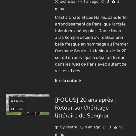
aicha ba
1 an ago
0
3
mins
C’est à Châtelet Les Halles, dans le 1er
arrondissement de Paris, que l’artiste
talentueux sénégalais Dame Ndao
alias Kemp a décidé d’y réaliser une
belle fresque en hommage au Premier
Ousmane Sonko. Un tableau de 1m20
sur 60 en acrylique a déjà fait fureur
dans les rues de Paris avec autant de
visites et des…
lire la suite
[FOCUS] 20 ans après :
À LA UNE
Retour sur l’héritage
CULTURE
littéraire de Senghor
Sylvestre
1 an ago
0
13
mins