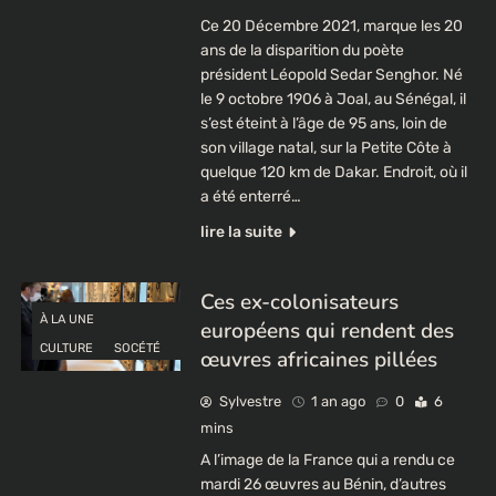
Ce 20 Décembre 2021, marque les 20
ans de la disparition du poète
président Léopold Sedar Senghor. Né
le 9 octobre 1906 à Joal, au Sénégal, il
s’est éteint à l’âge de 95 ans, loin de
son village natal, sur la Petite Côte à
quelque 120 km de Dakar. Endroit, où il
a été enterré…
lire la suite
Ces ex-colonisateurs
À LA UNE
européens qui rendent des
CULTURE
SOCÉTÉ
œuvres africaines pillées
Sylvestre
1 an ago
0
6
mins
A l’image de la France qui a rendu ce
mardi 26 œuvres au Bénin, d’autres