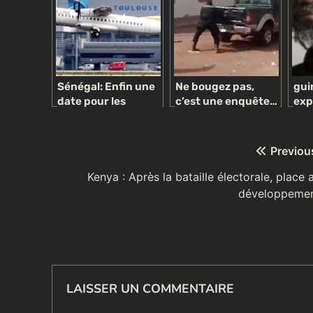
Sénégal: Enfin une
Ne bougez pas,
gui
date pour les
c’est une enquête…
exp
premiers
politique !
a f
décollages de la
une
nouvelle
Navigation
Previou
compagnie
aérienne Air
de
Kenya : Après la bataille électorale, place 
Sénégal
développeme
l’article
LAISSER UN COMMENTAIRE