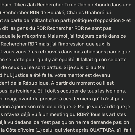
rochain, Tiken Jah Rechercher Tiken Jah a rebondi dans une
R Rechercher RDR de Bouaké, Charles Gnahoré lui
sa carte de militant d’un parti politique d’opposition » et
 On dit les gens du RDR Rechercher RDR ne sont pas
aquelle je m’exprime. Mais moi j’ai toujours parlé dans ce
Rechercher RDR mais j’ai l’impression que eux ils
é et vous vous êtes retrouvés dans mes chansons parce que
n se batte pour qu’il y ait égalité. Il fallait qu’on se batte
 de ceux qui se sont battus. Si je suis ici au Mali
’hui, justice a été faite, votre mentor est devenu
ident de la République. A partir du moment où il est
us les ivoiriens. Et il doit s’occuper de tous les ivoiriens.
-il réagi, avant de préciser à ces derniers qu’il n’est pas
n à jouer son rôle de critique. « Moi je vous ai dit que je
s m’avez déjà vu à un meeting du RDR? Tous les artistes
éjà vu dedans; ce n’est pas qu’on ne me demande pas; on
la Côte d’Ivoire (…) celui qui vient après OUATTARA, s’il fait