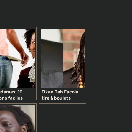
dames: 10
Tiken Jah Facoly
ons faciles
tire à boulets
btenir de
rouges sur Alpha
rgent de votre
Condé
mme