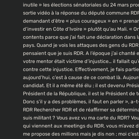
inutile » les élections sénatoriales du 24 mars p
sortie vidéo à la réponse du député commune RD
demandant d’être « plus courageux » en « prenant 
d’investir en Côte d’Ivoire » plutôt qu’au Mali. «
contents parce que j’ai fait une déclaration dans l
pays. Quand je vois les attaques des gens du RDR 
pensaient que je suis RDR. A l’époque j’ai chant
votre mentor était victime d’injustice… il fallait qu’o
contre cette injustice. Effectivement, je fais partie
aujourd’hui, c’est à cause de ce combat là. Aujourd
candidat. Et il a même été élu ; il est devenu Prés
Président de la République, il est le Président de to
Donc s’il y a des problèmes, il faut en parler », a-t
RDR Rechercher RDR et de réaffirmer sa déterminatio
suis militant ? Vous avez vu ma carte du RDR? Vou
qui viennent aux meetings du RDR, vous m’avez d
me propose des millions mais je dis non ; moi c’est 