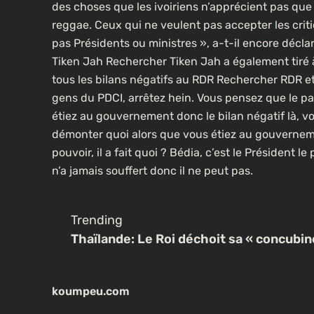
des choses que les ivoiriens n’apprécient pas que j’
reggae. Ceux qui ne veulent pas accepter les criti
pas Présidents ou ministres », a-t-il encore décl
CULTURE
Tiken Jah Rechercher Tiken Jah a également tiré 
tous les bilans négatifs au RDR Rechercher RDR et p
Un portrait d’Ousmane Sonko f
gens du PDCI, arrêtez hein. Vous pensez que le p
les rues de Paris
étiez au gouvernement donc le bilan négatif là, vo
1 an ago
démonter quoi alors que vous étiez au gouvernemen
pouvoir, il a fait quoi ? Bédia, c’est le Président le
n’a jamais souffert donc il ne peut pas.
Trending
Thaïlande: Le Roi déchoit sa « concubin
koumpeu.com