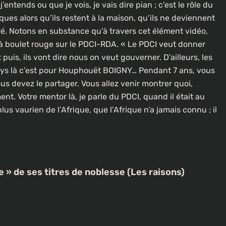
entends ou que je vois, je vais dire pian ; c’est le rôle du
À LA UNE
CULTURE
ques alors qu’ils restent à la maison, qu’ils ne deviennent
aré. Notons en substance qu’à travers cet élément vidéo,
[FOCUS] 20 ans après : Retour sur
à boulet rouge sur le PDCI-RDA. « Le PDCI veut donner
l’héritage littéraire de Senghor
uis, ils vont dire nous on veut gouverner. D’ailleurs, les
lotte dans
ays là c’est pour Houphouët BOIGNY… Pendant 7 ans, vous
1 an ago
us devez le partager. Vous allez venir montrer quoi,
t. Votre mentor là, je parle du PDCI, quand il était au
 plus vaurien de l’Afrique, que l’Afrique n’a jamais connu ; il
e » de ses titres de noblesse (Les raisons)