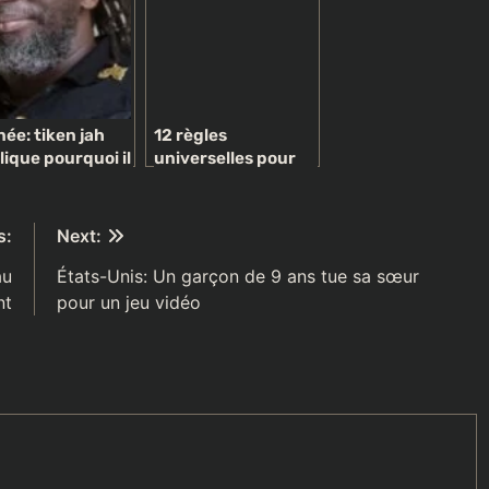
née: tiken jah
12 règles
lique pourquoi il
universelles pour
ait construire
bien s’entendre
 école à sokoro
avec ses collègue
s:
Next:
au
États-Unis: Un garçon de 9 ans tue sa sœur
nt
pour un jeu vidéo