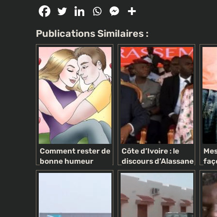
Publications Similaires :
Comment rester de
Côte d’Ivoire : le
Mes
bonne humeur
discours d’Alassane
faç
Ouattara très
d’o
attendu au congrès
l’a
du RDR
ho