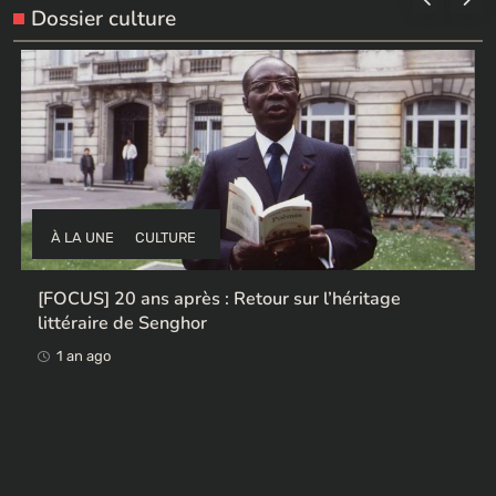
Dossier culture
À LA UNE
CULTURE
etour sur l’héritage
Ces ex-colonisateurs europ
œuvres africaines pillées
1 an ago