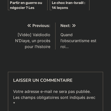
Partir en guerre ou
Le choc Iran-Israël :
négocier ? Les
14 leçons
hésitations de
stratégiques d’une
Donald Trump face à
confrontation
la guerre Israël-Iran
historique
Navigation
Previous:
Next:
de
[Vidéo] Valdiodio
Quand
N’Diaye, un procès
l’obscurantisme est
l’article
pour l’histoire
roi…
LAISSER UN COMMENTAIRE
Votre adresse e-mail ne sera pas publiée.
Les champs obligatoires sont indiqués avec
*