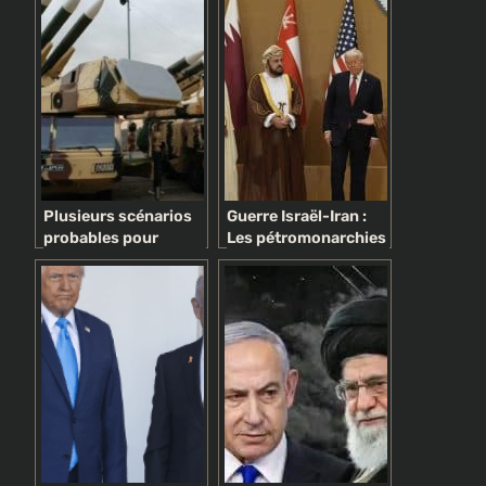
variées, intérêts
divers
Plusieurs scénarios
Guerre Israël-Iran :
probables pour
Les pétromonarchies
mettre fin à la guerre
du Golfe en mission
impossible pour
éviter l’embrasement