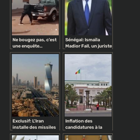
Ne bougez pas, c’est
Sénégal: Ismaïla
une enquête…
Madior Fall, un juriste
politique !
pyromane
controversé au
service du Président
Exclusif: L’Iran
Inflation des
installe des missiles
candidatures à la
dans des avant-
présidentielle de
postes en Irak
2019: candidatures