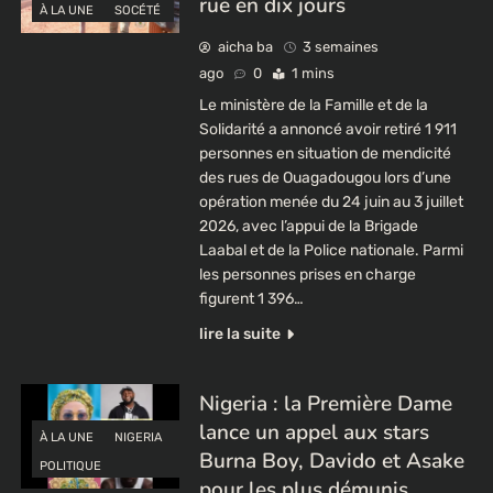
rue en dix jours
À LA UNE
SOCÉTÉ
aicha ba
3 semaines
ago
0
1 mins
Le ministère de la Famille et de la
Solidarité a annoncé avoir retiré 1 911
personnes en situation de mendicité
des rues de Ouagadougou lors d’une
opération menée du 24 juin au 3 juillet
2026, avec l’appui de la Brigade
Laabal et de la Police nationale. Parmi
les personnes prises en charge
figurent 1 396…
lire la suite
Nigeria : la Première Dame
lance un appel aux stars
À LA UNE
NIGERIA
Burna Boy, Davido et Asake
POLITIQUE
pour les plus démunis.