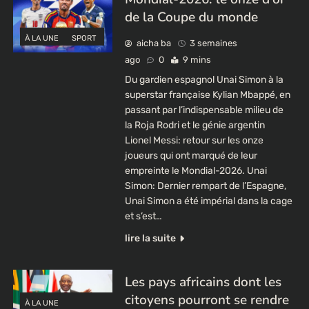
de la Coupe du monde
À LA UNE
SPORT
aicha ba
3 semaines
ago
0
9 mins
Du gardien espagnol Unai Simon à la
superstar française Kylian Mbappé, en
passant par l’indispensable milieu de
la Roja Rodri et le génie argentin
Lionel Messi: retour sur les onze
joueurs qui ont marqué de leur
empreinte le Mondial-2026. Unai
Simon: Dernier rempart de l’Espagne,
Unai Simon a été impérial dans la cage
et s’est…
lire la suite
Les pays africains dont les
citoyens pourront se rendre
À LA UNE