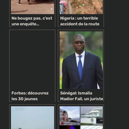
Ne bougez pas, c’est
Nigeria : un terrible
une enquête…
accident de la route
politique !
fait 18 personnes
Forbes: découvrez
Sénégal: Ismaïla
les 30 jeunes
Madior Fall, un juriste
entrepreneurs
pyromane
Africains les plus
controversé au
prometteurs
service du Président