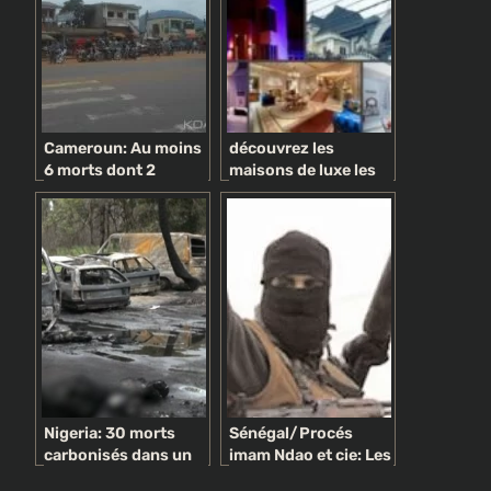
Cameroun: Au moins
découvrez les
6 morts dont 2
maisons de luxe les
enfants dans un
plus jolies
accident causé par
appartenant aux
un camion fou
célébrités (photos)
Nigeria: 30 morts
Sénégal/Procés
carbonisés dans un
imam Ndao et cie: Les
accident de la route
accusés avouent