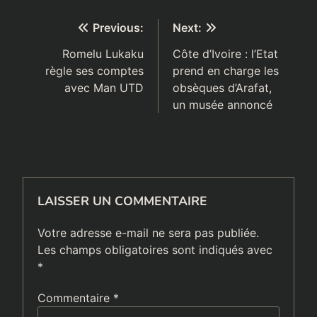
avoir été dans les
rangs de Boko Haram
Navigation
Previous:
Next:
de
Romelu Lukaku
Côte d’Ivoire : l’Etat
règle ses comptes
prend en charge les
l’article
avec Man UTD
obsèques d’Arafat,
un musée annoncé
LAISSER UN COMMENTAIRE
Votre adresse e-mail ne sera pas publiée.
Les champs obligatoires sont indiqués avec
*
Commentaire
*