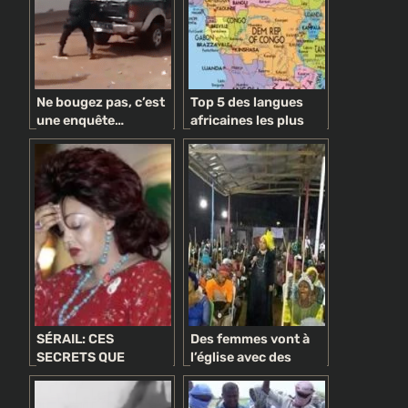
Ne bougez pas, c’est
Top 5 des langues
une enquête…
africaines les plus
politique !
populaires que tout
le monde doit
apprendre
SÉRAIL: CES
Des femmes vont à
SECRETS QUE
l’église avec des
CHANTAL BIYA A
bâtons pour fouetter
VOULU CACHER AUX
les «maris spirituels»