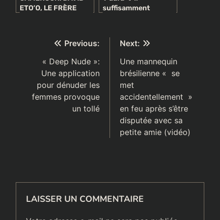
ETO’O, LE FRÈRE
suffisamment
CADET DE SAMUEL
d’iPhone X pour Noël
ETO’O S’EST MARIÉ
?
(PHOTOS)
Navigation
Previous:
Next:
de
« Deep Nude »:
Une mannequin
Une application
brésilienne « se
l’article
pour dénuder les
met
femmes provoque
accidentellement »
un tollé
en feu après s’être
disputée avec sa
petite amie (vidéo)
LAISSER UN COMMENTAIRE