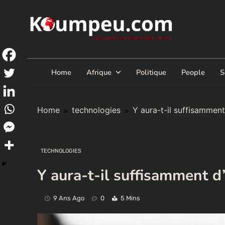
Skip
to
content
Home
Afrique
Politique
People
S
Home
technologies
Y aura-t-il suffisammen
TECHNOLOGIES
Y aura-t-il suffisamment d
9 Ans Ago
0
5 Mins