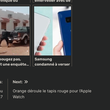
hnique du
émerveiller avec de
veau iPhone 13
nouveaux iPhone,
malgré le port de
chargement
universel
bougez pas,
Samsung
st une enquête…
condamné à verser
tique !
539 millions de
dollars à Apple
s:
Next:
au
Orange déroule le tapis rouge pour l’Apple
17
Watch