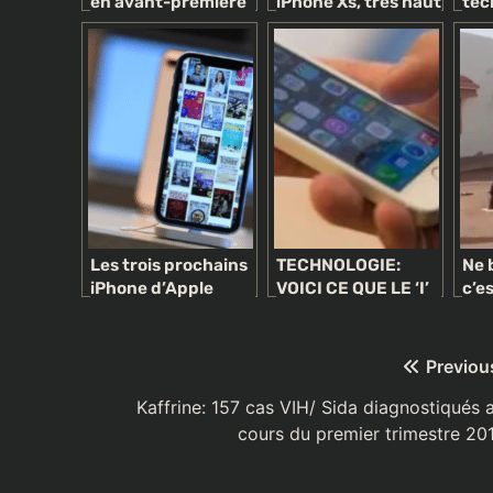
en avant-première
iPhone Xs, très haut
tec
l’iPhone 8 et
de gamme
nou
l’iPhone 8 Plus
Les trois prochains
TECHNOLOGIE:
Ne 
iPhone d’Apple
VOICI CE QUE LE ‘I’
c’e
compatibles 5G
DANS IPHONE
poli
attendus pour
SIGNIFIE
2020
Navigation
Previou
de
Kaffrine: 157 cas VIH/ Sida diagnostiqués 
cours du premier trimestre 20
l’article