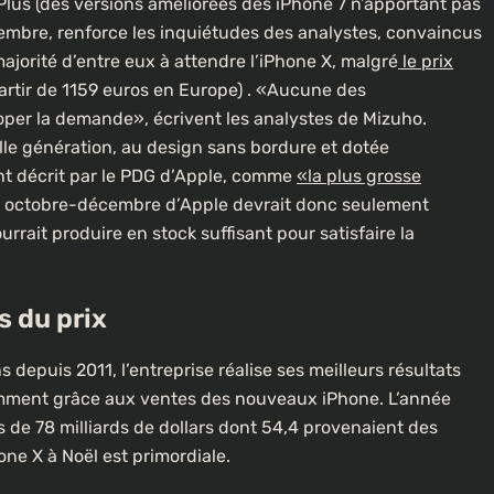
lus (des versions améliorées des iPhone 7 n’apportant pas
ptembre, renforce les inquiétudes des analystes, convaincus
majorité d’entre eux à attendre l’iPhone X, malgré
le prix
partir de 1159 euros en Europe) . «Aucune des
doper la demande», écrivent les analystes de Mizuho.
elle génération, au design sans bordure et dotée
ant décrit par le PDG d’Apple, comme
«la plus grosse
À LA UNE
CULTURE
re octobre-décembre d’Apple devrait donc seulement
rait produire en stock suffisant pour satisfaire la
[FOCUS] 20 ans après : Retour sur
l’héritage littéraire de Senghor
lotte dans
s du prix
2 ans ago
 depuis 2011, l’entreprise réalise ses meilleurs résultats
otamment grâce aux ventes des nouveaux iPhone. L’année
lus de 78 milliards de dollars dont 54,4 provenaient des
ne X à Noël est primordiale.