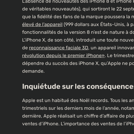
L’absence de nouveautés des iPhone 8 et iPhone P
de véritables nouveautés), qui sortiront le 22 se
que la fidélité des fans de la marque poussera la 
élevé de l’appareil
(999 dollars aux États-Unis, à 
fonctionnalités de la version 8 n’est de nature à 
L’iPhone X, de son côté, introduit une toute nouv
de
reconnaissance faciale 3D
, un appareil innov
révolution depuis le premier iPhone»
. Le trimest
dépendre du succès des iPhone X, qu’Apple ne pour
CULTURE
demande.
Un portrait d’Ousmane Sonko f
Inquiétude sur les conséquence
les rues de Paris
Apple est un habitué des Noël records. Tous les ans
2 ans ago
trimestriels sur les derniers mois de l’année, n
dernière, Apple réalisait un chiffre d’affaire de p
ventes d’iPhone. L’importance des ventes de l’iPho