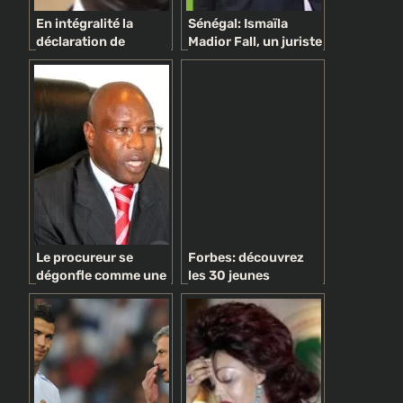
En intégralité la
Sénégal: Ismaïla
déclaration de
Madior Fall, un juriste
politique générale du
pyromane
PM Idrissa Seck
controversé au
supprimée des
service du Président
archives nationales
Le procureur se
Forbes: découvrez
dégonfle comme une
les 30 jeunes
baudruche: Lassana
entrepreneurs
Diabé Siby, un héros ?
Africains les plus
Une vaste blague
prometteurs