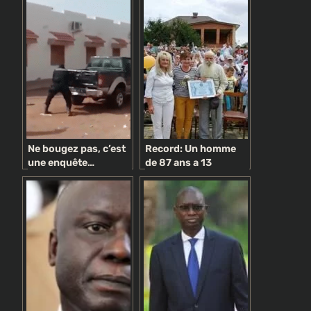
Ne bougez pas, c’est
Record: Un homme
une enquête…
de 87 ans a 13
politique !
enfants, 127 petits-
enfants, 203 arrière-
petits-fils (photos)