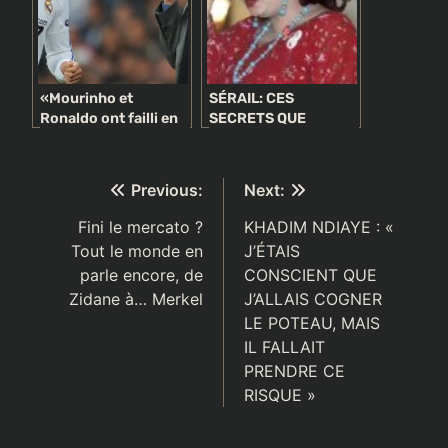
«Mourinho et
SÉRAIL: CES
Ronaldo ont failli en
SECRETS QUE
arriver aux mains, il a
CHANTAL BIYA A
quitté le Real à cause
VOULU CACHER AUX
de CR7»
CAMEROUNAIS
Navigation
Previous:
Next:
de
Fini le mercato ?
KHADIM NDIAYE : «
Tout le monde en
J’ÉTAIS
l’article
parle encore, de
CONSCIENT QUE
Zidane à… Merkel
J’ALLAIS COGNER
LE POTEAU, MAIS
IL FALLAIT
PRENDRE CE
RISQUE »