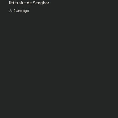
Ces ex-colonisateurs européens qui rendent des
œuvres africaines pillées
2 ans ago