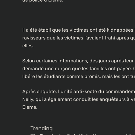
Il a été établi que les victimes ont été kidnappées l
ravisseurs que les victimes l’avaient trahi après q
elles.
Selon certaines informations, des jours après leur 
demandé une rançon que les familles ont payée. C
CULTURE
libéré les étudiants comme promis, mais les ont tu
Un portrait d’Ousmane Sonko f
Après enquête, l’unité anti-secte du commandement
les rues de Paris
Nelly, qui a également conduit les enquêteurs à 
3 semaines ago
Eleme.
Trending