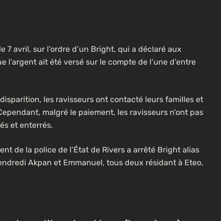
e 7 avril, sur l’ordre d’un Bright, qui a déclaré aux
ue l’argent ait été versé sur le compte de l’une d’entre
À LA UNE
CULTURE
disparition, les ravisseurs ont contacté leurs familles et
ependant, malgré le paiement, les ravisseurs n’ont pas
[FOCUS] 20 ans après : Retour sur
és et enterrés.
l’héritage littéraire de Senghor
lotte dans
3 semaines ago
 de la police de l’État de Rivers a arrêté Bright alias
vendredi Akpan et Emmanuel, tous deux résidant à Eteo,