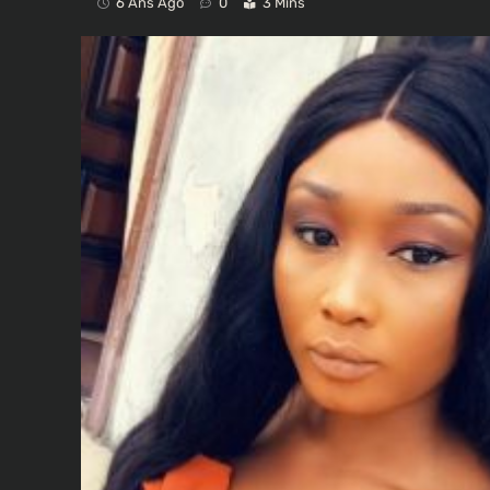
6 Ans Ago
0
3 Mins