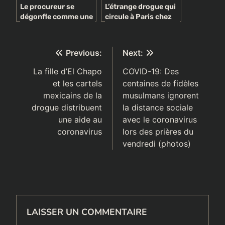
Le procureur se
L’étrange drogue qui
dégonfle comme une
circule à Paris chez
baudruche: Lassana
les femmes d’origine
Diabé Siby, un héros ?
africaine
Une vaste blague
Navigation
Previous:
Next:
de
La fille d’El Chapo
COVID-19: Des
et les cartels
centaines de fidèles
l’article
mexicains de la
musulmans ignorent
drogue distribuent
la distance sociale
une aide au
avec le coronavirus
coronavirus
lors des prières du
vendredi (photos)
LAISSER UN COMMENTAIRE