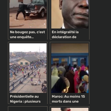
Ne bougez pas, c’est
En intégralité la
une enquête…
déclaration de
politique !
politique générale du
PM Idrissa Seck
supprimée des
archives nationales
Présidentielle au
Maroc: Au moins 15
Nigeria : plusieurs
morts dans une
morts dans un
bousculade