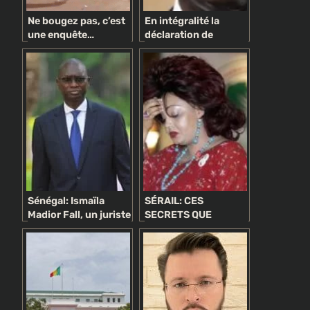
Ne bougez pas, c’est
En intégralité la
une enquête…
déclaration de
politique !
politique générale du
PM Idrissa Seck
supprimée des
archives nationales
Sénégal: Ismaïla
SÉRAIL: CES
Madior Fall, un juriste
SECRETS QUE
pyromane
CHANTAL BIYA A
controversé au
VOULU CACHER AUX
service du Président
CAMEROUNAIS