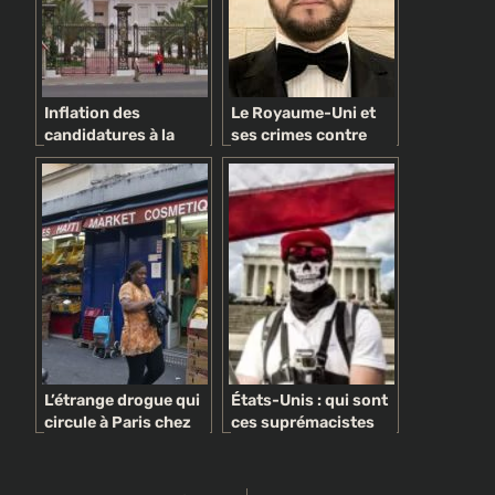
Inflation des
Le Royaume-Uni et
candidatures à la
ses crimes contre
présidentielle de
l’humanité à travers
2019: candidatures
l’histoire
variées, intérêts
divers
L’étrange drogue qui
États-Unis : qui sont
circule à Paris chez
ces suprémacistes
les femmes d’origine
blancs qui rêvent de
africaine
pureté ethnique ?