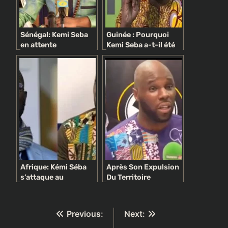
Sénégal: Kemi Seba
Guinée : Pourquoi
en attente
Kemi Seba a-t-il été
d’expulsion vers une
refoulé ?
destination inconnue
Afrique: Kémi Séba
Après Son Expulsion
s’attaque au
Du Territoire
président libérien
Guinéen, Kémi Séba
George Weah
Réagit
Navigation
Previous:
Next: