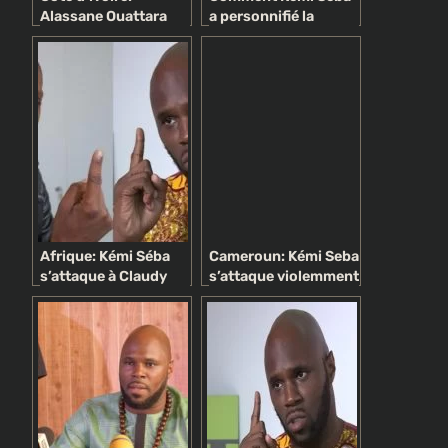
Alassane Ouattara
a personnifié la
explique les raisons
contestation autour
de l’expulsion de
du Franc CFA
Kemi Seba
Afrique: Kémi Séba
Cameroun: Kémi Seba
s’attaque à Claudy
s’attaque violemment
Siar, l’animateur de rfi
au président Biya
répond
(Vidéo)