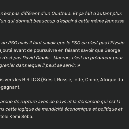
n’est pas différent d’un Ouattara. Et ça fait d’autant plus
u’un qui donnait beaucoup d’espoir à cette même jeunesse
 PSG mais il faut savoir que le PSG ce n’est pas l’Elysée
l ajouté avant de poursuivre en faisant savoir que George
À LA UNE
CULTURE
 n’est pas David Ginola… Macron, c’est un prédateur pour
grenier dans lequel il peut se servir.
»
[FOCUS] 20 ans après : Retour sur
l’héritage littéraire de Senghor
vers les B.R.I.C.S.(Brésil, Russie, Inde, Chine, Afrique du
lotte dans
3 semaines ago
t-gagnant.
che de rupture avec ce pays et la démarche qui est la
ns cette logique de mendicité économique et politique et
rtèle Kemi Séba.