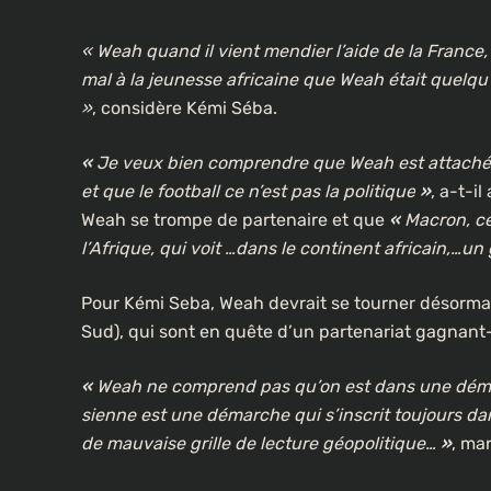
« Weah quand il vient mendier l’aide de la France, 
mal à la jeunesse africaine que Weah était quelq
»
, considère Kémi Séba.
«
Je veux bien comprendre que Weah est attaché au
et que le football ce n’est pas la politique
»
, a-t-i
Weah se trompe de partenaire et que
«
Macron, ce
l’Afrique, qui voit …dans le continent africain,…un 
CULTURE
Pour Kémi Seba, Weah devrait se tourner désormais 
Un portrait d’Ousmane Sonko f
Sud), qui sont en quête d’un partenariat gagnan
les rues de Paris
3 semaines ago
«
Weah ne comprend pas qu’on est dans une démar
sienne est une démarche qui s’inscrit toujours da
de mauvaise grille de lecture géopolitique…
»
, ma