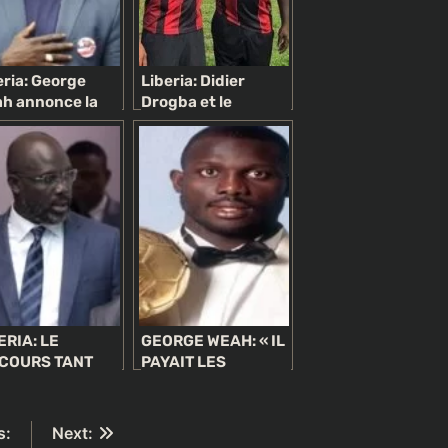
eria: George
Liberia: Didier
h annonce la
Drogba et le
tuité pour le
président Weah
mier cycle
jouent pour la
versitaire
charité
ERIA: LE
GEORGE WEAH: « IL
COURS TANT
PAYAIT LES
TENDU DU
SALAIRES DES
ÉSIDENT WEAH
FONCTIONNAIRES
 PAS EU LIEU
DE L’AMBASSADE
s:
Next:
DU LIBERIA