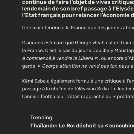
continue de faire l’objet de vives critique
lendemain de son bref passage à l’Elysée, l
l’Etat français pour relancer l’économie 
Une main tendue à la France que des jeunes africa
D’aucuns estimant que George Weah est en train de
la France. C’est le cas du jeune Coulibaly Mousta
a commencé à vendre le Liberia !
», ou encore d’A
garde «
George attention ne vend pas ton pays a
Kémi Seba a également formulé une critique à l’e
passage à la chaîne de télévision Sikka. Le lead
l’ancien footballeur s’était rapproché
du « prédat
Trending
Thaïlande: Le Roi déchoit sa « concubin