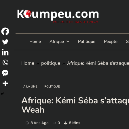
Skip
to
content
Home
Afrique
Politique
People
S
Home
politique
Afrique: Kémi Séba s’attaqu
À LA UNE
POLITIQUE
Afrique: Kémi Séba s’attaq
Weah
8 Ans Ago
0
5 Mins