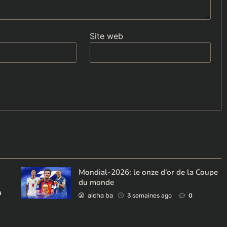
Site web
Mondial-2026: le onze d’or de la Coupe
du monde
à
aicha ba
3 semaines ago
0