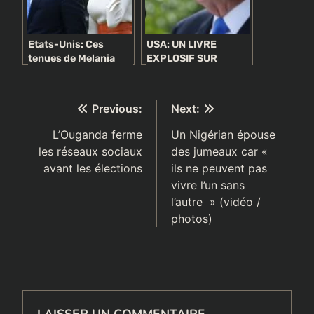
Etats-Unis: Ces
USA: UN LIVRE
tenues de Melania
EXPLOSIF SUR
pour “punir” Donald
DONALD TRUMP FAIT
Trump
DÉJÀ TREMBLER LA
MAISON BLANCHE
Navigation
Previous:
Next:
de
L’Ouganda ferme
Un Nigérian épouse
les réseaux sociaux
des jumeaux car «
l’article
avant les élections
ils ne peuvent pas
vivre l’un sans
l’autre » (vidéo /
photos)
LAISSER UN COMMENTAIRE