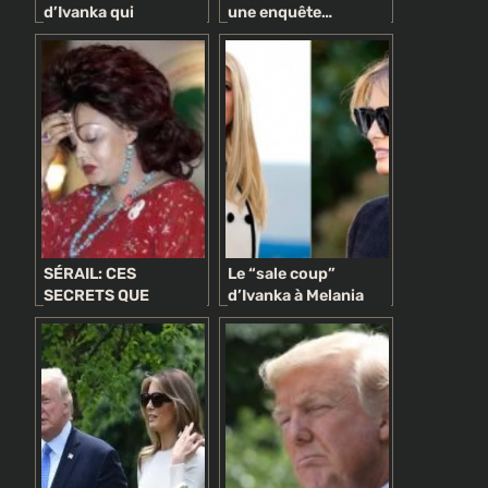
d’Ivanka qui
une enquête…
embarrasse son père
politique !
Donald Trump
SÉRAIL: CES
Le “sale coup”
SECRETS QUE
d’Ivanka à Melania
CHANTAL BIYA A
Trump
VOULU CACHER AUX
CAMEROUNAIS