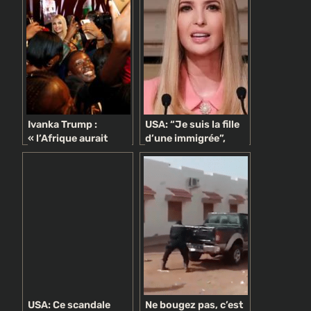
Ivanka Trump :
USA: “Je suis la fille
« l’Afrique aurait
d’une immigrée”,
inspiré mon père »
Ivanka Trump donne
une leçon à son père
USA: Ce scandale
Ne bougez pas, c’est