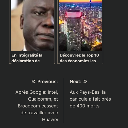
En intégralité la
Découvrez le Top 10
déclaration de
des économies les
politique générale du
plus puissantes en
PM Idrissa Seck
Afrique
supprimée des
subsaharienne
Navigation
Previous:
Next:
archives nationales
de
Après Google: Intel,
Aux Pays-Bas, la
Qualcomm, et
canicule a fait près
l’article
Broadcom cessent
de 400 morts
de travailler avec
Huawei