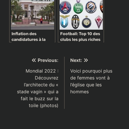
Inflation des
Football: Top 10 des
candidatures à la
clubs les plus riches
présidentielle de
au monde…Le Real
2019: candidatures
Madrid est 3e
variées, intérêts
Navigation
Previous:
Next:
divers
de
Mondial 2022 :
Voici pourquoi plus
Découvrez
de femmes vont à
l’article
l’architecte du «
l’église que les
stade vagin » qui a
hommes
fait le buzz sur la
toile (photos)