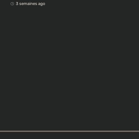
œuvres africaines pillées
3 semaines ago