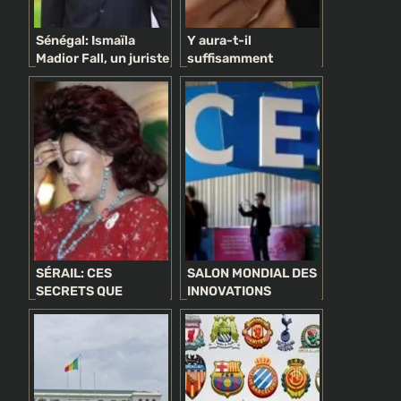
Sénégal: Ismaïla
Y aura-t-il
Madior Fall, un juriste
suffisamment
pyromane
d’iPhone X pour Noël
controversé au
?
service du Président
SÉRAIL: CES
SALON MONDIAL DES
SECRETS QUE
INNOVATIONS
CHANTAL BIYA A
TECHNOLOGIQUES :
VOULU CACHER AUX
AFRIQUE
CAMEROUNAIS
LARGEMENT
REPRÉSENTÉE