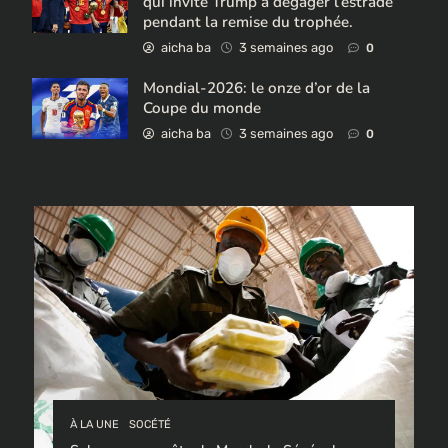
qui invite Trump à dégager l’estrade
pendant la remise du trophée.
aicha ba
3 semaines ago
0
Mondial-2026: le onze d’or de la
Coupe du monde
aicha ba
3 semaines ago
0
À LA UNE
SOCÉTÉ