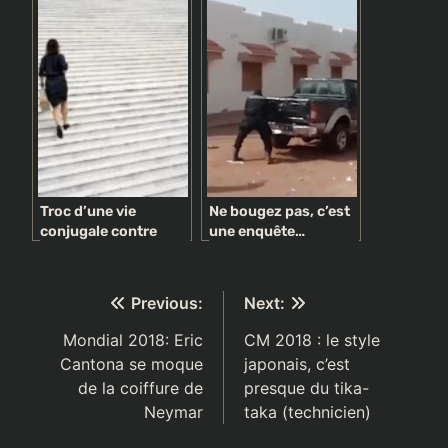
EUDOXIE YAO
RÉPOND À SES
DÉTRACTEURS
Troc d’une vie
Ne bougez pas, c’est
conjugale contre
une enquête…
l’autonomie
politique !
financière: Le célibat
des femmes-cadres,
Navigation
Previous:
Next:
s’éternise
de
Mondial 2018: Eric
CM 2018 : le style
Cantona se moque
japonais, c’est
l’article
de la coiffure de
presque du tika-
Neymar
taka (technicien)