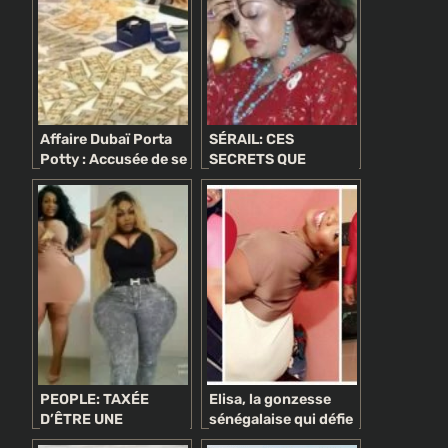
Affaire Dubaï Porta
SÉRAIL: CES
Potty : Accusée de se
SECRETS QUE
livrer à la pratique,
CHANTAL BIYA A
Eudoxie Yao dit ses
VOULU CACHER AUX
vérités
CAMEROUNAIS
PEOPLE: TAXÉE
Elisa, la gonzesse
D’ÊTRE UNE
sénégalaise qui défie
PROSTITUÉE,
Eudoxie Yao (photos)