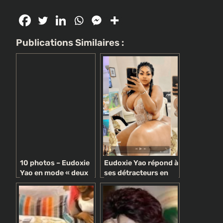
Publications Similaires :
10 photos – Eudoxie
Eudoxie Yao répond à
Yao en mode « deux
ses détracteurs en
pièces » (attention
publiant des photos
aux yeux)
hyper s£xy (08
photos)