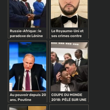
Russie-Afrique : le
Le Royaume-Uni et
paradoxe de Lénine
ses crimes contre
l’humanité à travers
l’histoire
Au pouvoir depuis 20
COUPE DU MONDE
ans, Poutine
2018: PÉLÉ SUR UNE
gouverne plus que
CHAISE ROULANTE
jamais sans partage
AU TIRAGE AU