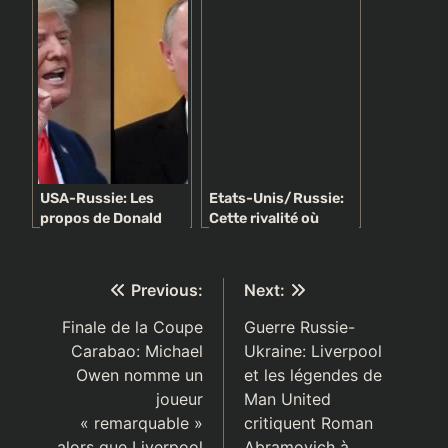
SORT(PHOTO)
USA-Russie: Les
Etats-Unis/Russie:
propos de Donald
Cette rivalité où
Trump envers
Poutine est
Poutine suscitent un
vainqueur devant
énorme tollé
Trump
Navigation
Previous:
Next:
de
Finale de la Coupe
Guerre Russie-
Carabao: Michael
Ukraine: Liverpool
l’article
Owen nomme un
et les légendes de
joueur
Man United
« remarquable »
critiquent Roman
alors que Liverpool
Abramovich à