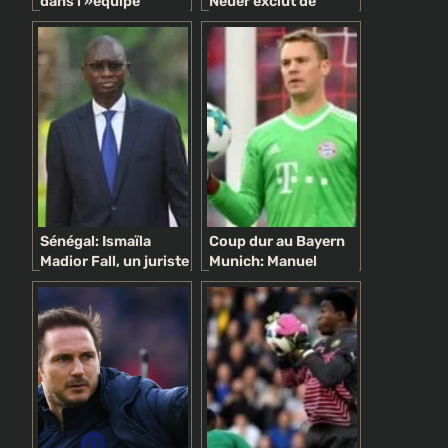
dans l »équipe
Neuer exclut de
d’Allemagne samedi
rejoindre Chelsea
contre l’Autriche
Sénégal: Ismaïla
Coup dur au Bayern
Madior Fall, un juriste
Munich: Manuel
pyromane
Neuer opéré du pied
controversé au
et absent jusqu’en
service du Président
janvier 2018!