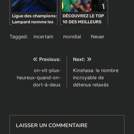
Ligue des champions:
DÉCOUVREZ LE TOP
Lampard nomme les
10 DES MEILLEURS
joueurs du Bayern
GARDIENS DE LA FIFA
Munich qui doivent
EN 2017
Tagged:
incertain
mondial
Neuer
être respectés après
la défaite de Chelsea
Navigation
Previous:
Next:
de
on-vit-plus-
Kinshasa: le nombre
heureux-quand-on-
incroyable de
l’article
dort-à-deux
détenus relaxés
LAISSER UN COMMENTAIRE