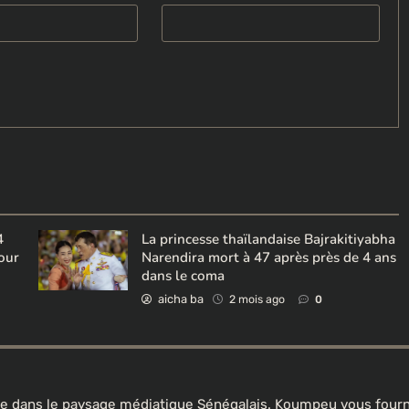
4
La princesse thaïlandaise Bajrakitiyabha
pour
Narendira mort à 47 après près de 4 ans
dans le coma
aicha ba
2 mois ago
0
ine dans le paysage médiatique Sénégalais. Koumpeu vous fourni