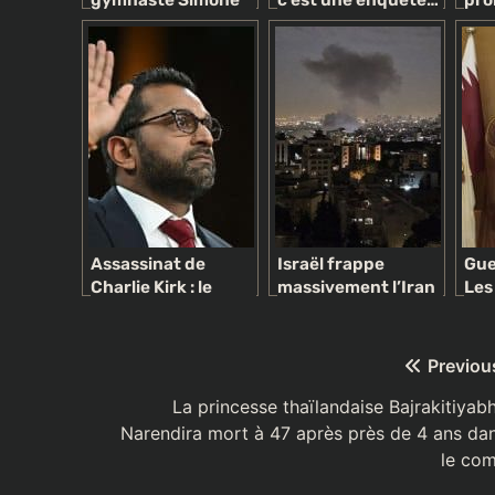
gymnaste Simone
c’est une enquête…
pro
Biles et plusieurs
politique !
mett
autres accusent le
gue
FBI d’avoir fermé
les yeux sur des
abus sexuels
Assassinat de
Israël frappe
Gue
Charlie Kirk : le
massivement l’Iran
Les
directeur du FBI
qui jure de se
pét
sous le feu des
venger
du 
critiques
imp
Navigation
Previou
évi
l’e
de
La princesse thaïlandaise Bajrakitiyab
Narendira mort à 47 après près de 4 ans da
l’article
le co