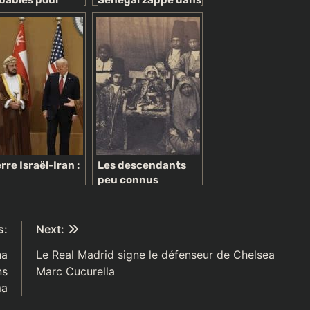
bables pour
Sénégal zappé dans
re fin à la
le top 30 des
rre
puissances
militaires
africaines…
rre Israël-Iran :
Les descendants
peu connus
romonarchies
d’Iraniens noirs
Golfe en mission
victimes du cruel
ossible pour
commerce des
s:
Next:
ter
esclaves arabes
mbrasement
ha
Le Real Madrid signe le défenseur de Chelsea
ns
Marc Cucurella
ma