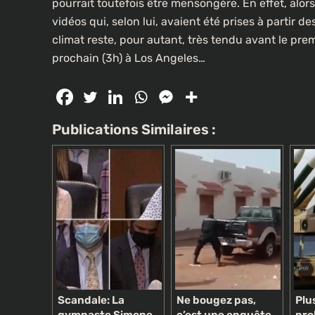
pourrait toutefois être mensongère. En effet, alo
vidéos qui, selon lui, avaient été prises à partir d
climat reste, pour autant, très tendu avant le pre
prochain (3h) à Los Angeles…
CULTURE
Un portrait d’Ousmane Sonko f
les rues de Paris
Publications Similaires :
2 mois ago
Scandale: La
Ne bougez pas,
Plu