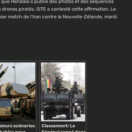
rs que Handala a publié des photos et des séquences
es drones piratés, SITE a contesté cette affirmation. Le
À LA UNE
CULTURE
mier match de l’Iran contre la Nouvelle-Zélande, mardi
[FOCUS] 20 ans après : Retour sur
l’héritage littéraire de Senghor
lotte dans
2 mois ago
sieurs scénarios
Classement: Le