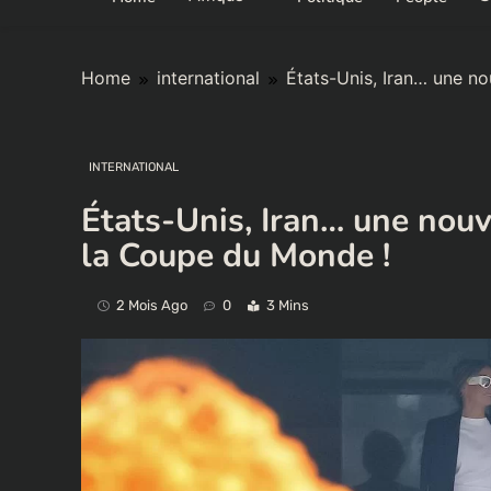
Home
international
États-Unis, Iran… une n
INTERNATIONAL
États-Unis, Iran… une nou
la Coupe du Monde !
2 Mois Ago
0
3 Mins