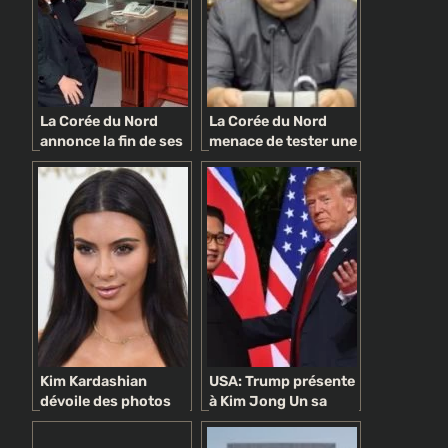
La Corée du Nord
La Corée du Nord
annonce la fin de ses
menace de tester une
essais nucléaires et
bombe H dans le
balistiques
Pacifique
Kim Kardashian
USA: Trump présente
dévoile des photos
à Kim Jong Un sa
d’elle adolescente,
limousine Cadillac
elle est
One (vidéo)