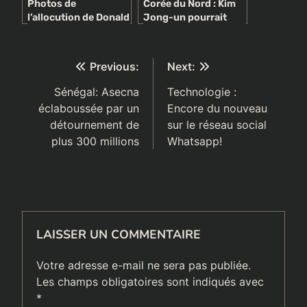
Photos de
Corée du Nord : Kim
l’allocution de Donald
Jong-un pourrait
Trump sur l’état de
être en visite secrète
l’Union au congrès
en Chine
Navigation
Previous:
Next:
de
Sénégal: Asecna
Technologie :
éclaboussée par un
Encore du nouveau
l’article
détournement de
sur le réseau social
plus 300 millions
Whatsapp!
LAISSER UN COMMENTAIRE
Votre adresse e-mail ne sera pas publiée.
Les champs obligatoires sont indiqués avec
*