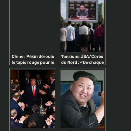
méconnaissable !
(Photos)
Chine : Pékin déroule
Tensions USA/Corée
le tapis rouge pour le
du Nord : «De chaque
dirigeant nord-
coté, il y a une
coréen Kim Jong Un
volonté de montrer
qu’on est prêt à tout»