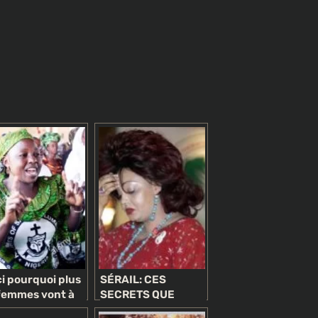
CULTURE
[Vidéo] Valdiodio N’Diaye, un procès pour
l’histoire
3 semaines ago
Iraniens
rce des
ci pourquoi plus
SÉRAIL: CES
femmes vont à
SECRETS QUE
lise que les
CHANTAL BIYA A