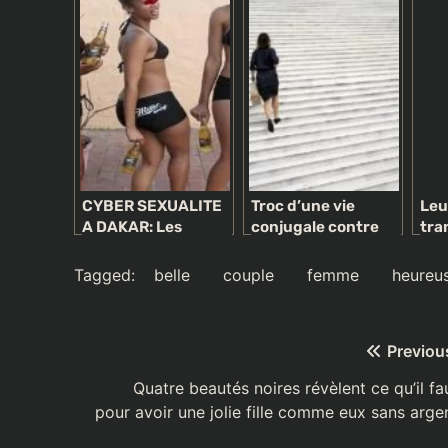
du PM Idrissa Seck
d’origine africaine
ho
supprimée des
archives nationales
CYBER SEXUALITE
Troc d’une vie
Leu
A DAKAR: Les
conjugale contre
tra
Mamies
l’autonomie
ca
recruteuses
financière: Le
Tagged:
belle
couple
femme
heureu
guettent sur
célibat des
Facebook
femmes-cadres,
s’éternise
Navigation
Previou
de
Quatre beautés noires révèlent ce qu’il fa
pour avoir une jolie fille comme eux sans arge
l’article