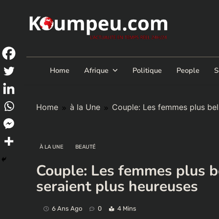
Skip
to
content
Home
Afrique
Politique
People
S
Home
à la Une
Couple: Les femmes plus bell
À LA UNE
BEAUTÉ
Couple: Les femmes plus be
seraient plus heureuses
6 Ans Ago
0
4 Mins