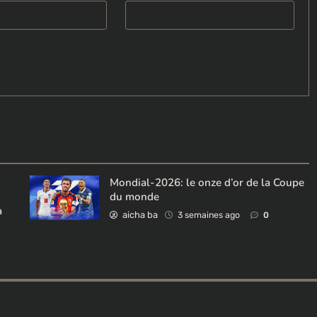
Mondial-2026: le onze d’or de la Coupe
du monde
à
aicha ba
3 semaines ago
0