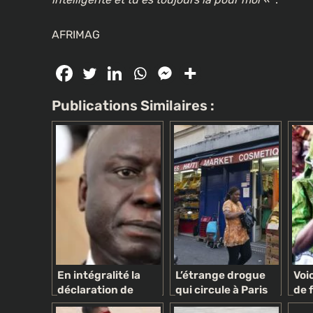
AFRIMAG
Publications Similaires :
fricaines les plus
 le monde doit
CULTURE
SOCÉTÉ
Les descendants peu connus d’
noirs victimes du cruel comme
esclaves arabes
3 semaines ago
En intégralité la
L’étrange drogue
Voi
déclaration de
qui circule à Paris
de 
politique générale
chez les femmes
l’ég