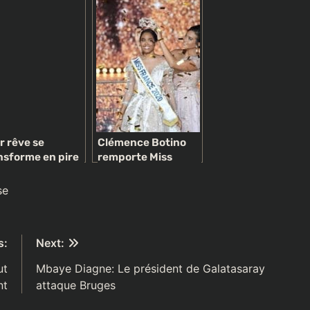
mmes
VOULU CACHER
AUX CAMEROUNAIS
r rêve se
Clémence Botino
nsforme en pire
remporte Miss
uchemar
France et les
utilisateurs des
se
médias sociaux
s’inquiètent du fait
que les femmes
s:
Next:
noires gagnent des
concours de beauté
ut
Mbaye Diagne: Le président de Galatasaray
nt
attaque Bruges