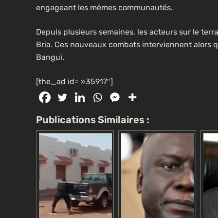
engageant les mêmes communautés.
Depuis plusieurs semaines, les acteurs sur le terra
CULTURE
Bria. Ces nouveaux combats interviennent alors qu’
Bangui.
Un portrait d’Ousmane Sonko f
les rues de Paris
[the_ad id= »35917″]
3 semaines ago
Publications Similaires :