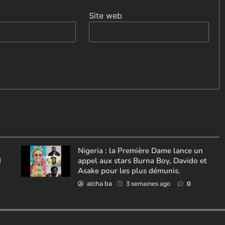
Site web
Nigeria : la Première Dame lance un
d
appel aux stars Burna Boy, Davido et
Asake pour les plus démunis.
aicha ba
3 semaines ago
0