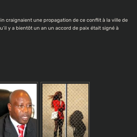
À LA UNE
CULTURE
in craignaient une propagation de ce conflit à la ville de
[FOCUS] 20 ans après : Retour sur
il y a bientôt un an un accord de paix était signé à
l’héritage littéraire de Senghor
lotte dans
3 semaines ago