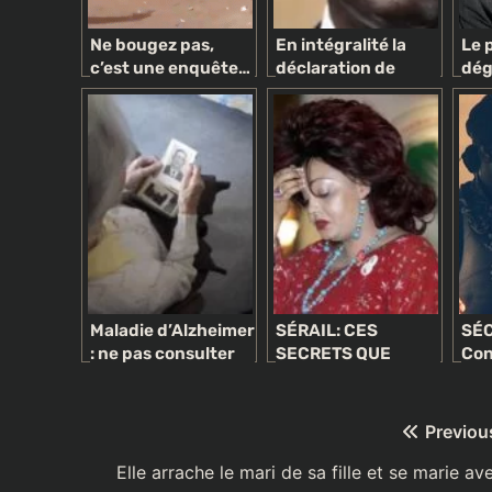
Ne bougez pas,
En intégralité la
Le 
c’est une enquête…
déclaration de
dég
politique !
politique générale
une
du PM Idrissa Seck
Las
supprimée des
un 
archives nationales
vas
Maladie d’Alzheimer
SÉRAIL: CES
SÉC
: ne pas consulter
SECRETS QUE
Con
est « une perte de
CHANTAL BIYA A
Dia
chances »
VOULU CACHER
AUX CAMEROUNAIS
Navigation
Previou
de
Elle arrache le mari de sa fille et se marie av