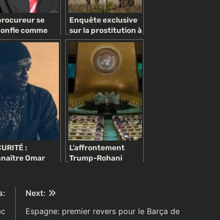
procureur se
Enquête exclusive
onfle comme
sur la prostitution à
 baudruche:
Dakar: le plaisir au
sana Diabé Siby,
prix de la douleur et
héros ? Une
du refoulement
te blague
sentimental
URITÉ :
L’affrontement
naître Omar
Trump-Rohani
by alias Omsen
s:
Next:
ec
Espagne: premier revers pour le Barça de