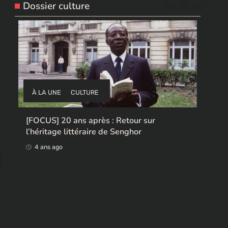
Dossier culture
À LA UNE
CULTURE
À 
[FOCUS] 20 ans après : Retour sur
l’héritage littéraire de Senghor
Ces 
rend
4 ans ago
4 