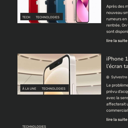
Après des mo
nouveau smar
TECH
TECHNOLOGIES
rumeurs en 
rentrée. On 
sont dispon
lire la suite
iPhone 1
l’écran t
Sylvestre
Le problème
À LA UNE
TECHNOLOGIES
prévu d’acq
avec la sens
affecterait
commerciali
lire la suite
TECHNOLOGIES