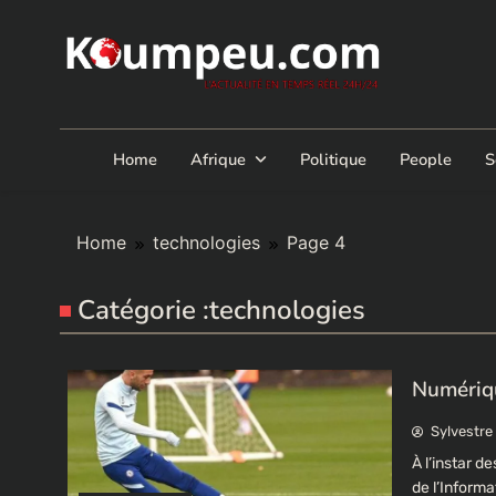
Skip
to
content
Home
Afrique
Politique
People
S
Home
technologies
Page 4
Catégorie :
technologies
Numériqu
Sylvestre
À l’instar d
de l’Inform