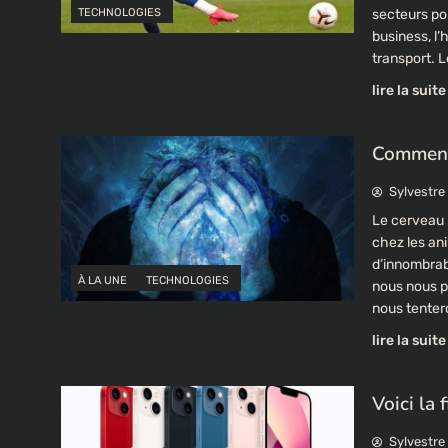
TECHNOLOGIES
secteurs por
business, l’h
transport. L
lire la suite
Comment 
Sylvestre
Le cerveau 
chez les anim
d’innombrab
À LA UNE
TECHNOLOGIES
nous nous pe
nous tente
lire la suite
Voici la
Sylvestre