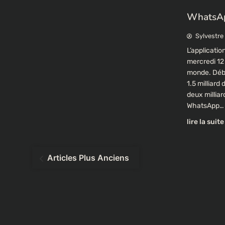
WhatsApp
Sylvestre
L’applicati
mercredi 12 
monde. Débu
1.5 milliard
deux millia
WhatsApp…
lire la suite
Navigation
Articles Plus Anciens
des
articles