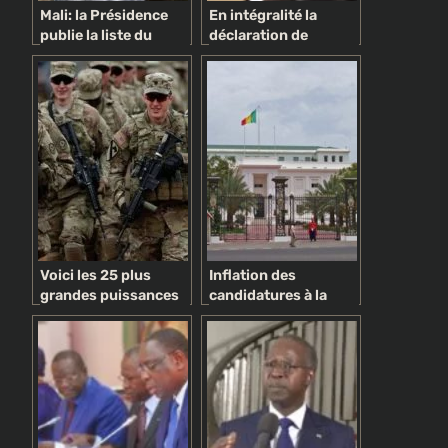
Mali: la Présidence
En intégralité la
publie la liste du
déclaration de
nouveau
politique générale du
Gouvernement : le PM
PM Idrissa Seck
hérite aussi du
supprimée des
ministère des
archives nationales
Finances
Voici les 25 plus
Inflation des
grandes puissances
candidatures à la
militaires du monde
présidentielle de
(Global Firepower)
2019: candidatures
variées, intérêts
divers