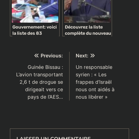
Gouvernement: voici
Découvrez la liste
la liste des 83
complète du nouveau
ministres nommés
Gouvernement
par le Président de la
Dionne version 2
République
Navigation
Previous:
Next:
de
Guinée Bissau :
Un responsable
L’avion transportant
syrien : « Les
l’article
2,6 t de drogue se
frappes d’Israël
dirigeait vers ce
nous ont aidés à
pays de l’AES…
nous libérer »
LAISSER UN COMMENTAIRE