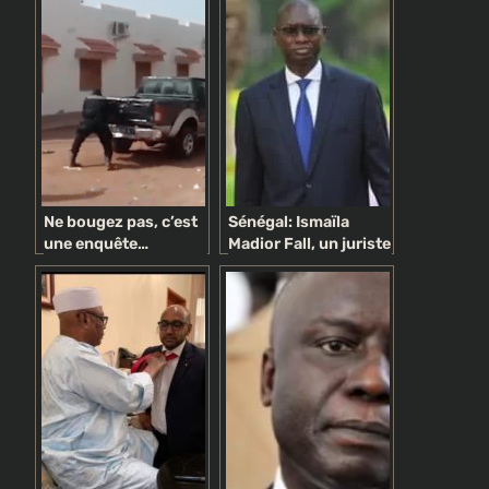
Ne bougez pas, c’est
Sénégal: Ismaïla
une enquête…
Madior Fall, un juriste
politique !
pyromane
controversé au
service du Président