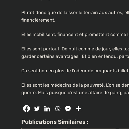
Plutôt donc que de laisser le terrain aux autres, e
financièrement.
CULTURE
Elles mobilisent, financent et promettent comme l
Un portrait d’Ousmane Sonko f
les rues de Paris
Elles sont partout. De nuit comme de jour, elles to
2 semaines ago
garder certains avantages ! Et bien entendu, partou
Ca sent bon en plus de l’odeur de craquants bille
Elles sont les médecins de la pauvreté. L’on se 
guerre. Mais puisque c’est une affaire de gang, pa
Publications Similaires :