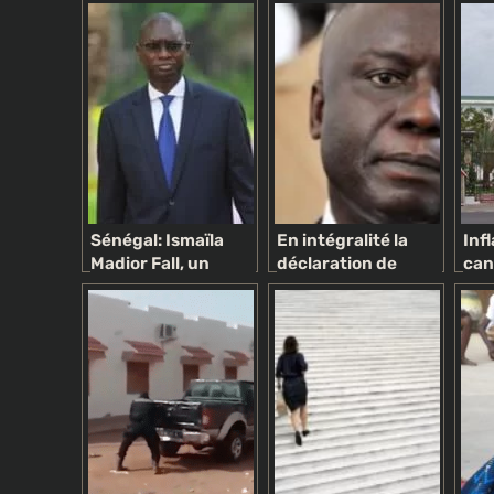
Sénégal: Ismaïla
En intégralité la
Inf
Madior Fall, un
déclaration de
can
juriste pyromane
politique générale
pré
controversé au
du PM Idrissa Seck
201
service du
supprimée des
var
Président
archives nationales
div