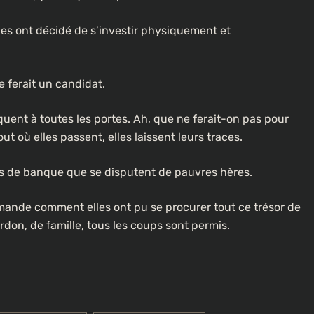
À LA UNE
CULTURE
lles ont décidé de s’investir physiquement et
[FOCUS] 20 ans après : Retour sur
l’héritage littéraire de Senghor
e ferait un candidat.
lotte dans
2 semaines ago
quent à toutes les portes. Ah, que ne ferait-on pas pour
t où elles passent, elles laissent leurs traces.
ts de banque que se disputent de pauvres hères.
demande comment elles ont pu se procurer tout ce trésor de
rdon, de famille, tous les coups sont permis.