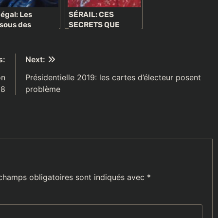
égal: Les
SÉRAIL: CES
sous des
SECRETS QUE
iages secrets
CHANTAL BIYA A
takku souff
VOULU CACHER
AUX CAMEROUNAIS
s:
Next:
on
Présidentielle 2019: les cartes d’électeur posent
18
problème
champs obligatoires sont indiqués avec
*