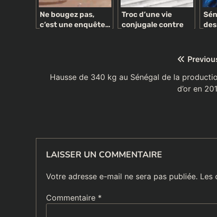
Ne bougez pas,
Troc d’une vie
Sén
c’est une enquête…
conjugale contre
des
politique !
l’autonomie
mar
financière: Le
ou 
célibat des
Navigation
Previou
femmes-cadres,
s’éternise
de
Hausse de 340 kg au Sénégal de la producti
d’or en 20
l’article
LAISSER UN COMMENTAIRE
Votre adresse e-mail ne sera pas publiée.
Les 
Commentaire
*