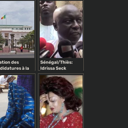
lation des
Sénégal/Thiès:
didatures à la
Idrissa Seck
sidentielle de
retrouve une
9: candidatures
popularité
iées, intérêts
« grandissante »
ers