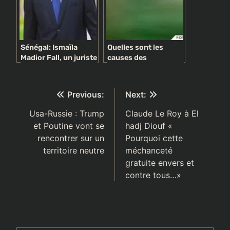
Sénégal: Ismaïla
Quelles sont les
Madior Fall, un juriste
causes des
pyromane
complexes
controversé au
d’infériorité?
service du Président
Navigation
Previous:
Next:
de
Usa-Russie : Trump
Claude Le Roy à El
et Poutine vont se
hadj Diouf «
l’article
rencontrer sur un
Pourquoi cette
territoire neutre
méchanceté
gratuite envers et
contre tous…»