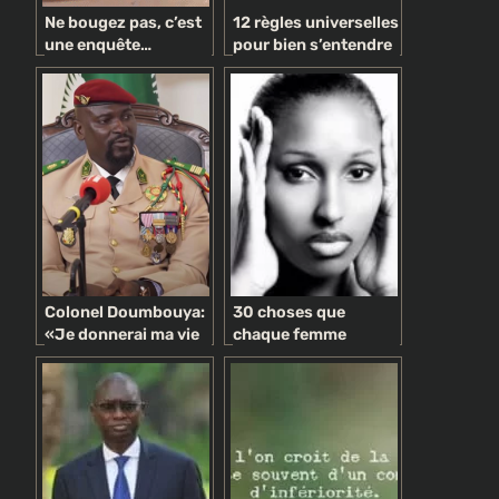
Ne bougez pas, c’est
12 règles universelles
une enquête…
pour bien s’entendre
politique !
avec ses collègue
Colonel Doumbouya:
30 choses que
«Je donnerai ma vie
chaque femme
entière au peuple de
devrait avoir et savoir
Guinée»
à l’âge de 30 ans