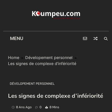
Skip
to
content
MENU
Home
Dévelopement personnel
Les signes de complexe d’infériorité
DÉVELOPEMENT PERSONNEL
Les signes de complexe d’infériorité
8 Ans Ago
0
8 Mins