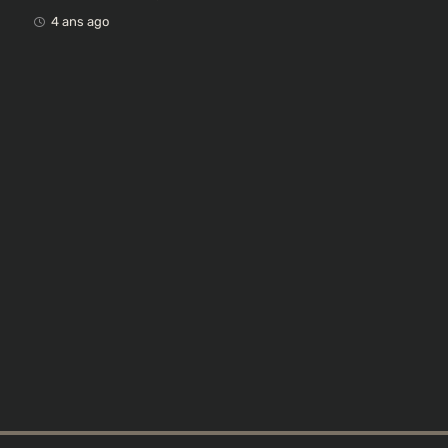
Ces ex-colonisateurs européens qui rendent des
œuvres africaines pillées
4 ans ago