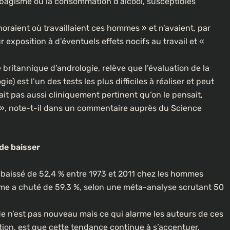
tabagisme ou la consommation d’alcool, susceptibles
À LA UNE
CULTURE
oraient où travaillaient ces hommes » et n’avaient, par
 exposition à d’éventuels effets nocifs au travail et «
[FOCUS] 20 ans après : Retour sur
l’héritage littéraire de Senghor
e britannique d’andrologie, relève que l’évaluation de la
onko flotte dans
2 semaines ago
e) est l’un des tests les plus difficiles à réaliser et peut
ait pas aussi cliniquement pertinent qu’on le pensait,
 », note-t-il dans un commentaire auprès du Science
de baisser
baissé de 52,4 % entre 1973 et 2011 chez les hommes
rme a chuté de 59,3 %, selon une méta-analyse scrutant 50
e n’est pas nouveau mais ce qui alarme les auteurs de ces
on, est que cette tendance continue à s’accentuer,