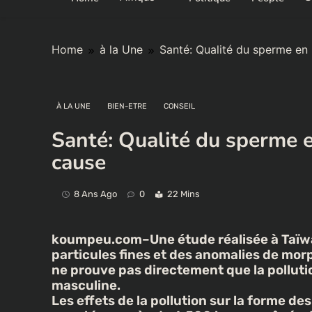
Home
à la Une
Santé: Qualité du sperme en b
À LA UNE
BIEN-ETRE
CONSEIL
Santé: Qualité du sperme en
cause
8 Ans Ago
0
22 Mins
koumpeu.com–Une étude réalisée à Taïwan
particules fines et des anomalies de mor
ne prouve pas directement que la pollution
masculine.
Les effets de la pollution sur la forme d