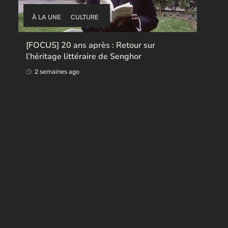
À LA UNE
CULTURE
Ces ex-colonisateurs européens qui
rendent des œuvres africaines pillées
2 semaines ago