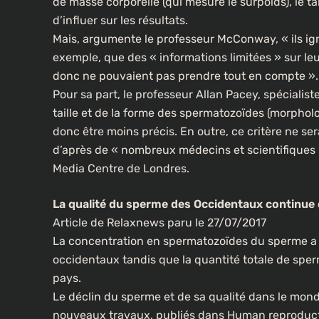
de masse corporelle (qui mesure le surpoids), le 
d’influer sur les résultats.
Mais, argumente le professeur McConway, « ils ign
exemple, que des « informations limitées » sur leur
CULTURE
donc ne pouvaient pas prendre tout en compte ».
Pour sa part, le professeur Allan Pacey, spécialist
Un portrait d’Ousmane S
les rues de Paris
taille et de la forme des spermatozoïdes (morphologi
donc être moins précis. En outre, ce critère ne ser
2 semaines ago
d’après de « nombreux médecins et scientifiques
Media Centre de Londres.
La qualité du sperme des Occidentaux continue 
Article de Relaxnews paru le 27/07/2017
La concentration en spermatozoïdes du sperme a 
occidentaux tandis que la quantité totale de spe
pays.
Le déclin du sperme et de sa qualité dans le mond
nouveaux travaux, publiés dans Human reproducti