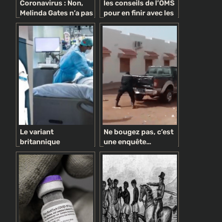
Coronavirus : Non,
les conseils de l’OMS
Melinda Gates n’a pas
pour en finir avec les
annoncé que son
idées reçues sur le
mari Bill préparait un
Coronavirus
vaccin « pour
détruire les Africains
»
Le variant
Ne bougez pas, c’est
britannique
une enquête…
n’épargne personne:
politique !
“La troisième vague
pourrait être la plus
grave”