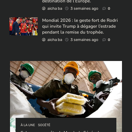
destination de l’Europe.
aicha ba
3 semaines ago
0
Mondial 2026 : le geste fort de Rodri
qui invite Trump à dégager l’estrade
pendant la remise du trophée.
aicha ba
3 semaines ago
0
À LA UNE
SOCÉTÉ