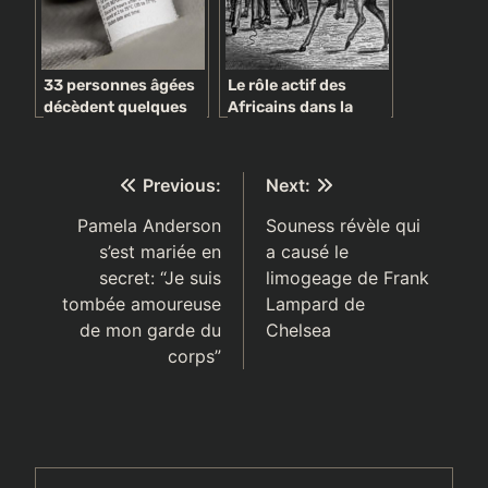
33 personnes âgées
Le rôle actif des
décèdent quelques
Africains dans la
jours après avoir reçu
traite négrière
la première dose de
vaccin Covid-19 en
Navigation
Previous:
Next:
Norvège
de
Pamela Anderson
Souness révèle qui
s’est mariée en
a causé le
l’article
secret: “Je suis
limogeage de Frank
tombée amoureuse
Lampard de
de mon garde du
Chelsea
corps”