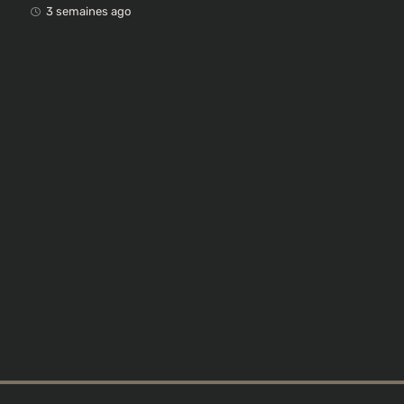
œuvres africaines pillées
3 semaines ago