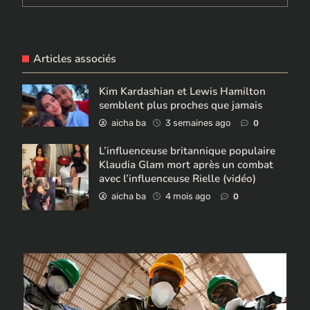
Articles associés
Kim Kardashian et Lewis Hamilton
semblent plus proches que jamais
aicha ba
3 semaines ago
0
L’influenceuse britannique populaire
Klaudia Glam mort après un combat
avec l’influenceuse Rielle (vidéo)
aicha ba
4 mois ago
0