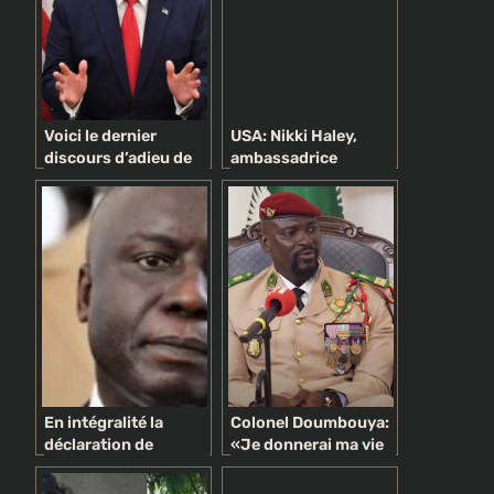
Voici le dernier
USA: Nikki Haley,
discours d’adieu de
ambassadrice
Donald Trump
américaine à l’ONU,
démissionne
En intégralité la
Colonel Doumbouya:
déclaration de
«Je donnerai ma vie
politique générale du
entière au peuple de
PM Idrissa Seck
Guinée»