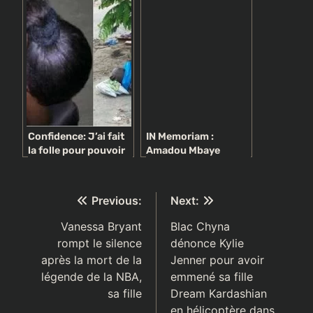
supprimée des
archives nationales
Confidence: J’ai fait
IN Memoriam :
la folle pour pouvoir
Amadou Mbaye
coucher avec un fou
Loum, la trajectoire
et devenir riche
riche d’un « guerrier
» du reportage tout
Navigation
Previous:
Next:
terrain
de
Vanessa Bryant
Blac Chyna
rompt le silence
dénonce Kylie
l’article
après la mort de la
Jenner pour avoir
légende de la NBA,
emmené sa fille
sa fille
Dream Kardashian
en hélicoptère dans