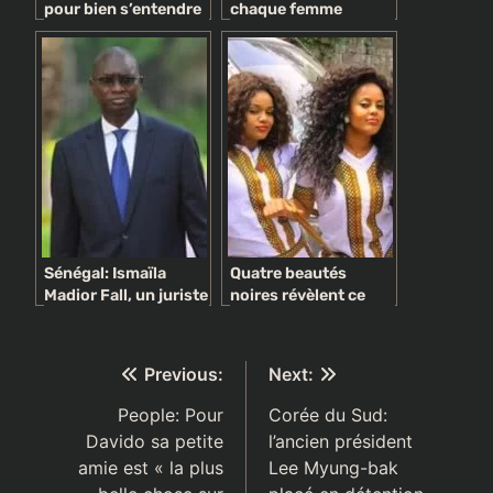
pour bien s’entendre
chaque femme
avec ses collègue
devrait avoir et savoir
à l’âge de 30 ans
Sénégal: Ismaïla
Quatre beautés
Madior Fall, un juriste
noires révèlent ce
pyromane
qu’il faut pour avoir
controversé au
une jolie fille comme
service du Président
eux sans argent
Navigation
Previous:
Next:
de
People: Pour
Corée du Sud:
Davido sa petite
l’ancien président
l’article
amie est « la plus
Lee Myung-bak