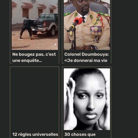
Ne bougez pas, c’est
Colonel Doumbouya:
une enquête…
«Je donnerai ma vie
politique !
entière au peuple de
Guinée»
12 règles universelles
30 choses que