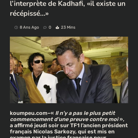
l’interprète de Kadhafi, «il existe un
récépissé…»
8 Ans Ago
0
23 Mins
koumpeu.com–«
Il n’y a pas le plus petit
commencement d’une preuve contre moi
»,
a affirmé jeudi soir sur TF1 l’ancien président
français Nicolas Sarkozy, qui est mis en
examen par la justice française pour