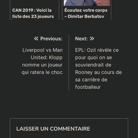
CAN 2019 : Voici la
Écoutez votre corps
liste des 23 joueurs
– Dimitar Berbatov
de chaque sélection
indique à Cristiano
nationale
Ronaldo à quel
moment prendre sa
Navigation
Previous:
Next:
retraite
de
Liverpool vs Man
EPL: Ozil révèle ce
United: Klopp
pour quoi on se
l’article
nomme un joueur
souviendrait de
qui ratera le choc
Rooney au cours de
sa carrière de
footballeur
LAISSER UN COMMENTAIRE