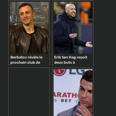
sur son avenir avec
du 03 juin 2025 sur
Man United
koumpeu.com
Berbatov révèle le
Erik ten Hag reçoit
prochain club de
deux buts à
Cavani, dit Ronaldo
Manchester United
sous les projecteurs
à Man Utd