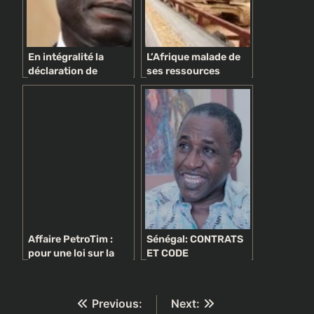
En intégralité la
L’Afrique malade de
déclaration de
ses ressources
politique générale du
naturelles ?
PM Idrissa Seck
supprimée des
archives nationales
Affaire PetroTim :
Sénégal: CONTRATS
pour une loi sur la
ET CODE
parenté (Par Fary
PÉTROGAZIERS,
Ndao)
L’ALIÉNATION EN
MARCHE !
Navigation
Previous:
Next: