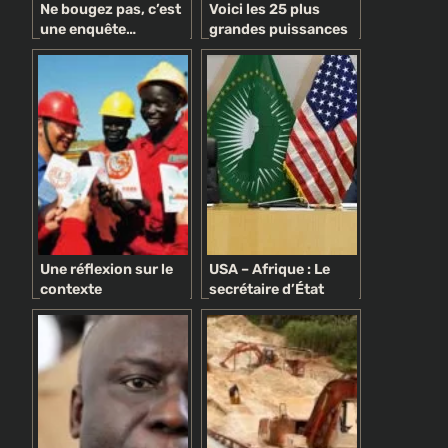
Ne bougez pas, c’est
Voici les 25 plus
une enquête…
grandes puissances
politique !
militaires du monde
(Global Firepower)
Une réflexion sur le
USA – Afrique : Le
contexte
secrétaire d’État
néocolonialisme et
américain met en
les intérêts
garde les Africains
occidentaux en
contre la Chine
Afrique