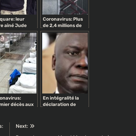
quare: leur
Coronavirus: Plus
re aîné Jude
de 2,4 millions de
ye fait une
cas dans le Monde
quante
et plus 160.000
élation
décès dû au Covid-
19
onavirus:
En intégralité la
mier décès aux
déclaration de
ts-Unis,
politique générale
losion des cas
du PM Idrissa Seck
Corée du Sud
supprimée des
s:
Next:
archives nationales