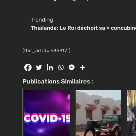
Trending
Thaïlande: Le Roi déchoit sa « concubin
[the_ad id= »35917″]
CULTURE
Publications Similaires :
Un portrait d’Ousmane Sonk
les rues de Paris
3 semaines ago