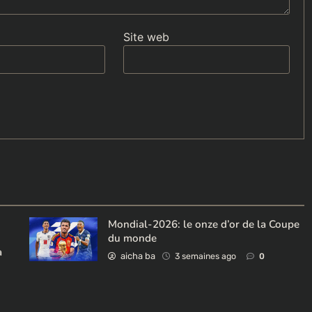
Site web
Mondial-2026: le onze d’or de la Coupe
du monde
à
aicha ba
3 semaines ago
0