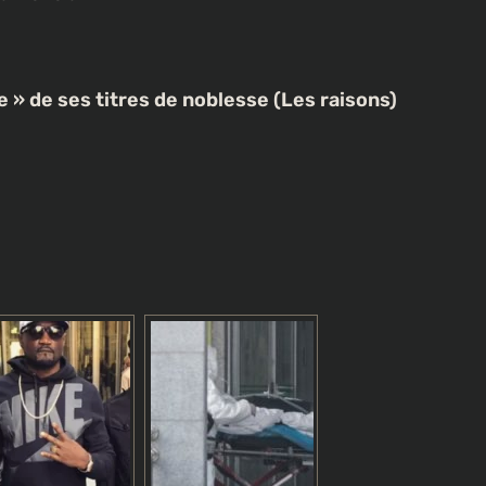
e » de ses titres de noblesse (Les raisons)
À LA UNE
CULTURE
[FOCUS] 20 ans après : Retour sur
l’héritage littéraire de Senghor
o flotte dans
3 semaines ago