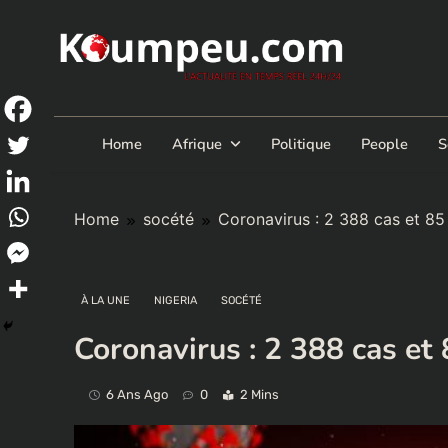
Skip
to
content
Home
Afrique
Politique
People
S
Home
socété
Coronavirus : 2 388 cas et 85
À LA UNE
NIGERIA
SOCÉTÉ
Coronavirus : 2 388 cas et
6 Ans Ago
0
2 Mins