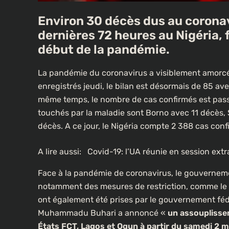
Environ 30 décès dus au coronav
dernières 72 heures au Nigéria, f
début de la pandémie.
La pandémie du coronavirus a visiblement amorcé 
enregistrés jeudi, le bilan est désormais de 85 av
même temps, le nombre de cas confirmés est passé
touchés par la maladie sont Borno avec 11 décès,
décès. A ce jour, le Nigéria compte 2 388 cas con
A lire aussi:
Covid-19: l’UA réunie en session ext
Face à la pandémie de coronavirus, le gouvernemen
notamment des mesures de restriction, comme le
ont également été prises par le gouvernement fédé
Muhammadu Buhari a annoncé «
un assouplisse
États FCT, Lagos et Ogun à partir du samedi 2 m