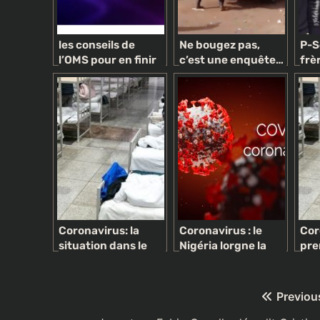
les conseils de
Ne bougez pas,
P-S
l’OMS pour en finir
c’est une enquête…
frè
avec les idées
politique !
Oko
reçues sur le
cho
Coronavirus
rév
Coronavirus: la
Coronavirus : le
Cor
situation dans le
Nigéria lorgne la
pre
monde… 420 morts
barre des 11 000
Eta
de plus en Italie,
cas confirmés
exp
bilan record aux
en 
Navigation
Previou
USA