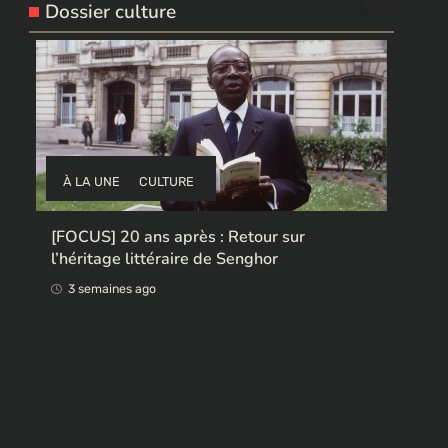
Dossier culture
À LA UNE
CULTURE
T
p
Ces ex-colonisateurs européens qui
a
rendent des œuvres africaines pillées
3 semaines ago