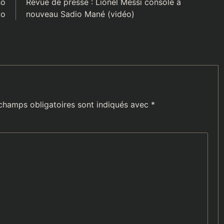
no
Revue de presse : Lionel Messi console à
do
nouveau Sadio Mané (vidéo)
champs obligatoires sont indiqués avec
*