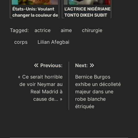
États-Unis: Voulant
L’ACTRICE NIGÉRIANE
changer la couleur de
TONTO DIKEH SUBIT
ses yeux, le pire
UNE CHIRURGIE
arrive à un
ESTHÉTIQUE:
Tagged:
actrice
aime
chirurgie
mannequin (photos)
PHOTOS/VIDÉO
corps
Lilian Afegbai
Navigation
Previous:
Next:
de
« Ce serait horrible
Bernice Burgos
de voir Neymar au
exhibe un décolleté
l’article
Real Madrid à
majeur dans une
cause de… »
robe blanche
étriquée