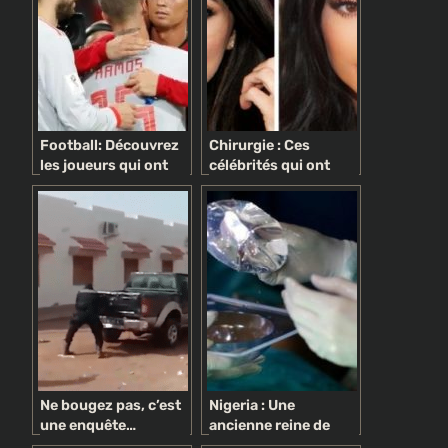
Football: Découvrez
Chirurgie : Ces
les joueurs qui ont
célébrités qui ont
fait recours à la
ruiné leur visage-
chirurgie esthétique
Photos
Ne bougez pas, c’est
Nigeria : Une
une enquête…
ancienne reine de
politique !
beauté meurt après