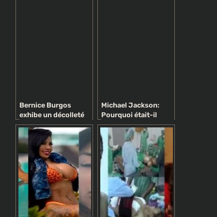
une chirurgie des
fesses (photos)
Bernice Burgos
Michael Jackson:
exhibe un décolleté
Pourquoi était-il
majeur dans une robe
devenu accro à la
blanche étriquée
chirurgie esthétique?