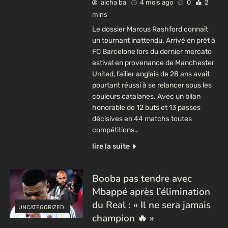
aicha ba
4 mois ago
0
2
mins
Le dossier Marcus Rashford connaît
un tournant inattendu. Arrivé en prêt à
FC Barcelone lors du dernier mercato
estival en provenance de Manchester
United, l’ailier anglais de 28 ans avait
pourtant réussi à se relancer sous les
couleurs catalanes. Avec un bilan
honorable de 12 buts et 13 passes
décisives en 44 matchs toutes
compétitions…
lire la suite
Booba pas tendre avec
Mbappé après l’élimination
du Real : « Il ne sera jamais
UNCATEGORIZED
champion 🔥 »