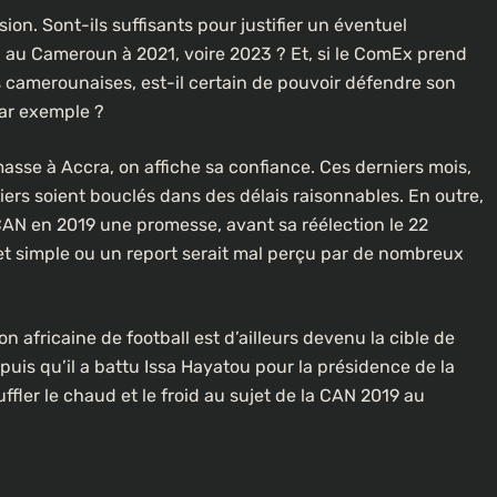
ion. Sont-ils suffisants pour justifier un éventuel
À LA UNE
CULTURE
au Cameroun à 2021, voire 2023 ? Et, si le ComEx prend
s camerounaises, est-il certain de pouvoir défendre son
[FOCUS] 20 ans après : Retour sur
par exemple ?
l’héritage littéraire de Senghor
lotte dans
2 semaines ago
sse à Accra, on affiche sa confiance. Ces derniers mois,
ers soient bouclés dans des délais raisonnables. En outre,
a CAN en 2019 une promesse, avant sa réélection le 22
 et simple ou un report serait mal perçu par de nombreux
n africaine de football est d’ailleurs devenu la cible de
is qu’il a battu Issa Hayatou pour la présidence de la
ffler le chaud et le froid au sujet de la CAN 2019 au