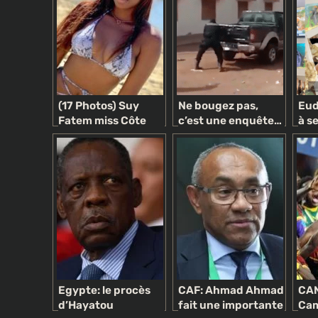
(17 Photos) Suy
Ne bougez pas,
Eud
Fatem miss Côte
c’est une enquête…
à s
d’Ivoire: se la coule
politique !
en 
douce à Saly, au Lac
pho
de l’Orient
(08
Egypte: le procès
CAF: Ahmad Ahmad
CAN
d’Hayatou
fait une importante
Cam