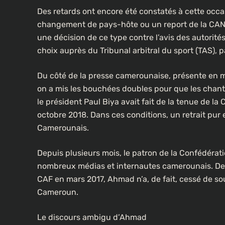
Des retards ont encore été constatés à cette occas
changement de pays-hôte ou un report de la CAN 
une décision de ce type contre l’avis des autorité
CULTURE
choix auprès du Tribunal arbitral du sport (TAS), 
Un portrait d’Ousmane Sonko f
Du côté de la presse camerounaise, présente en ma
les rues de Paris
on a mis les bouchées doubles pour que les chanti
2 semaines ago
le président Paul Biya avait fait de la tenue de l
octobre 2018. Dans ces conditions, un retrait pur
Camerounais.
Depuis plusieurs mois, le patron de la Confédératio
nombreux médias et internautes camerounais. Depu
CAF en mars 2017, Ahmad n’a, de fait, cessé de sou
Cameroun.
Le discours ambigu d’Ahmad