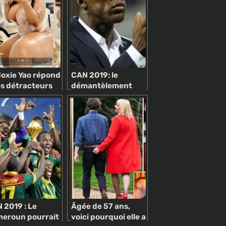
oxie Yao répond
CAN 2019: le
es détracteurs
démantèlement
publiant des
des sélectionneurs
tos hyper s£xy
 photos)
 2019 : Le
Âgée de 57 ans,
eroun pourrait
voici pourquoi elle a