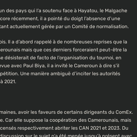
un des pays qui l’a soutenu face à Hayatou, le Malgache
ncore récemment, il a pointé du doigt l’absence d’une
étant actuellement gérée par un Comité de normalisation.
is. Il a d’abord rappelé à de nombreuses reprises que la
erounais mais que ces derniers forceraient peut-être la
se désisterait de facto de l’organisation du tournoi, en
vue avec Paul Biya, il a invité le Cameroun à dire s’il
pétition. Une manière ambiguë d’inciter les autorités
à 2021.
maines, avoir les faveurs de certains dirigeants du ComEx.
vre. Car elle suppose la coopération des Camerounais, mais
s, censés respectivement abriter les CAN 2021 et 2023. Du
discussion sur le sujet n’a été menée jusqu’à présent avec