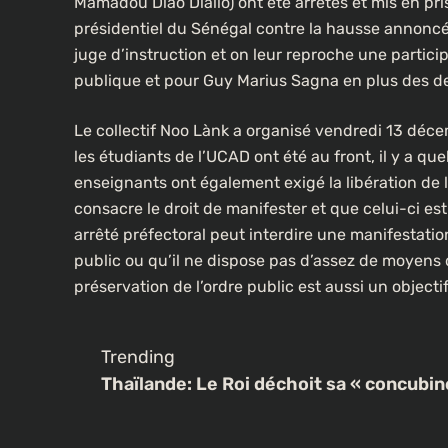
Mamadou Diao Diallo) ont été arrêtés et mis en pri
présidentiel du Sénégal contre la hausse annoncée d
juge d’instruction et on leur reproche une particip
publique et pour Guy Marius Sagna en plus des deux
Le collectif Noo Lànk a organisé vendredi 13 déce
les étudiants de l’UCAD ont été au front, il y a qu
enseignants ont également exigé la libération de 
consacre le droit de manifester et que celui-ci est
arrêté préfectoral peut interdire une manifestation
public ou qu’il ne dispose pas d’assez de moyens 
préservation de l’ordre public est aussi un objecti
Trending
Thaïlande: Le Roi déchoit sa « concubin