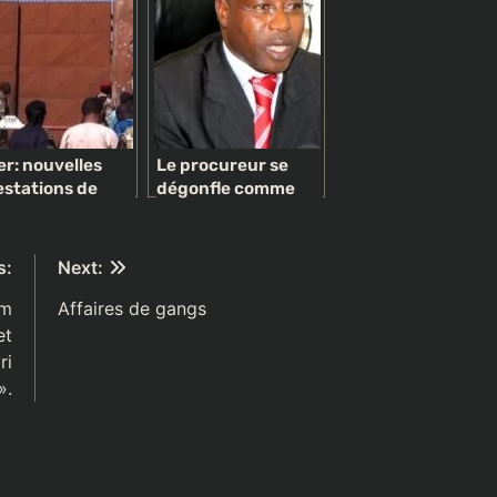
er: nouvelles
Le procureur se
estations de
dégonfle comme
bres de la
une baudruche:
été civile
Lassana Diabé Siby,
un héros ? Une
s:
Next:
vaste blague
im
Affaires de gangs
et
ri
».