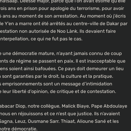
Whatsaap. Déesse major, parce que l’on avait estimé qu’elle
trois ans en prison pour apologie du terrorisme, pour avoir
 16 ans au moment de son arrestation. Au moment où j’écris
de Y’en a marre ont été arrêtés au centre-ville de Dakar par
ifestation non autorisée de Noo Lànk. Ils devaient faire
nterpellation, ce qui ne fut pas le cas.
re une démocratie mature, n’ayant jamais connu de coup
ments de régime se passent en paix. Il est inacceptable que
ens soient ainsi bafouées. Ce pays doit demeurer un lieu
sont garanties par le droit, la culture et la pratique.
Ces emprisonnements sont un message d’intimidation
leur liberté d’opinion, de critique et de contestation.
abacar Diop, notre collègue, Malick Biaye, Pape Abdoulaye
us en réjouissons et ce n’est que justice. Ils n’avaient
us Sagna, Leuz, Ousmane Sarr. Thiaat, Alioune Sané et les
 notre démocratie.