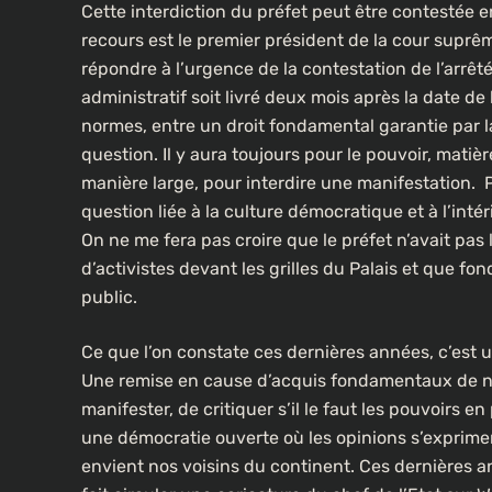
Cette interdiction du préfet peut être contestée e
recours est le premier président de la cour suprême
répondre à l’urgence de la contestation de l’arrêté
CULTURE
administratif soit livré deux mois après la date de
normes, entre un droit fondamental garantie par la 
Un portrait d’Ousmane Sonko f
question. Il y aura toujours pour le pouvoir, matièr
les rues de Paris
manière large, pour interdire une manifestation. Pl
1 an ago
question liée à la culture démocratique et à l’inté
On ne me fera pas croire que le préfet n’avait pas
d’activistes devant les grilles du Palais et que fo
public.
Ce que l’on constate ces dernières années, c’est 
Une remise en cause d’acquis fondamentaux de not
manifester, de critiquer s’il le faut les pouvoirs 
une démocratie ouverte où les opinions s’exprime
envient nos voisins du continent. Ces dernières a