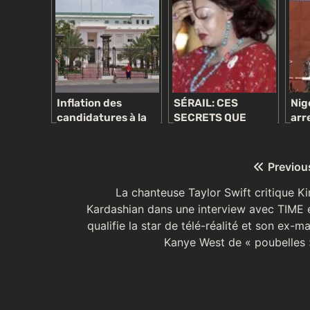
Inflation des
SÉRAIL: CES
Nig
candidatures à la
SECRETS QUE
arr
présidentielle de
CHANTAL BIYA A
mem
2019: candidatures
VOULU CACHER
soci
variées, intérêts
AUX CAMEROUNAIS
Navigation
Previou
divers
de
La chanteuse Taylor Swift critique K
Kardashian dans une interview avec TIME 
l’article
qualifie la star de télé-réalité et son ex-ma
Kanye West de « poubelles 