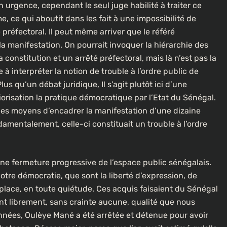
n urgence, cependant le seul juge habilité à traiter ce
À LA UNE
CULTURE
, ce qui aboutit dans les fait à une impossibilité de
 préfectoral. Il peut même arriver que le référé
[FOCUS] 20 ans après : Retour sur
 la manifestation. On pourrait invoquer la hiérarchie des
l’héritage littéraire de Senghor
constitution et un arrêté préfectoral, mais là n’est pas la
lotte dans
e à interpréter la notion de trouble à l’ordre public de
1 an ago
us qu’un débat juridique, Il s’agit plutôt ici d’une
riorisation la pratique démocratique par l’Etat du Sénégal.
 les moyens d’encadrer la manifestation d’une dizaine
ndamentalement, celle-ci constituait un trouble à l’ordre
une fermeture progressive de l’espace public sénégalais.
re démocratie, que sont la liberté d’expression, de
en place, en toute quiétude. Ces acquis faisaient du Sénégal
nt librement, sans crainte aucune, qualité que nous
nnées, Oulèye Mané a été arrêtée et détenue pour avoir