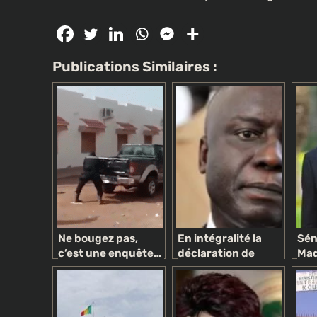
Publications Similaires :
Ne bougez pas,
En intégralité la
Sén
c’est une enquête…
déclaration de
Mad
politique !
politique générale
jur
du PM Idrissa Seck
con
supprimée des
ser
archives nationales
Pré