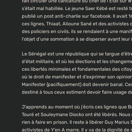
fait circuler une caricature du chef de l’Etat sur 
s’était mal habillée. Le jeune Saer Kébé est resté 
publié un post anti-charlie sur facebook. Il avait
ces lignes, Thiaat, Alioune Sané et des activistes 
des policiers en civils, ils se rendaient à une man
l’objet d’une sommation à se disperser avant leur i
Le Sénégal est une république qui se targue d’êt
d’état militaire, et où les élections et les change
ces libertés minimales et fondamentales des citoy
où le droit de manifester et d’exprimer son opinion 
Manifester (pacifiquement) doit devenir banal. 
destiné à tous ceux estiment devoir faire usage de 
J’apprends au moment où j’écris ces lignes que B
Touré et Souleymane Diocko ont été libérés. Nous no
rien à faire en prison. Il reste à libérer Guy Mari
activistes de Y’en A marre. Il y va de la dignité de