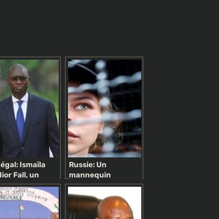
égal: Ismaïla
Russie: Un
ior Fall, un
mannequin
iste pyromane
détenant des
troversé au
informations sur
vice du
Donald Trump
sident
arrêté