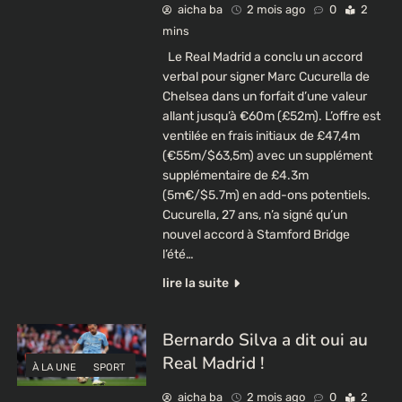
aicha ba
2 mois ago
0
2
mins
Le Real Madrid a conclu un accord
verbal pour signer Marc Cucurella de
Chelsea dans un forfait d’une valeur
allant jusqu’à €60m (£52m). L’offre est
ventilée en frais initiaux de £47,4m
(€55m/$63,5m) avec un supplément
supplémentaire de £4.3m
(5m€/$5.7m) en add-ons potentiels.
Cucurella, 27 ans, n’a signé qu’un
nouvel accord à Stamford Bridge
l’été…
lire la suite
Bernardo Silva a dit oui au
Real Madrid !
À LA UNE
SPORT
aicha ba
2 mois ago
0
2