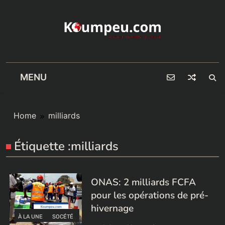
Skip
to
content
MENU
Home
milliards
Étiquette :
milliards
ONAS: 2 milliards FCFA
pour les opérations de pré-
hivernage
À LA UNE
SOCÉTÉ