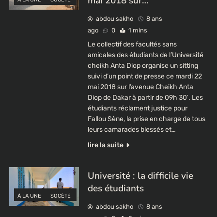
mai 2018 sur…
abdou sakho
8 ans
ago
0
1 mins
Le collectif des facultés sans
amicales des étudiants de l’Université
cheikh Anta Diop organise un sitting
suivi d’un point de presse ce mardi 22
mai 2018 sur l’avenue Cheikh Anta
Diop de Dakar à partir de 09h 30′. Les
étudiants réclament justice pour
Fallou Sène, la prise en charge de tous
leurs camarades blessés et…
lire la suite
Université : la difficile vie
des étudiants
À LA UNE
SOCÉTÉ
abdou sakho
8 ans