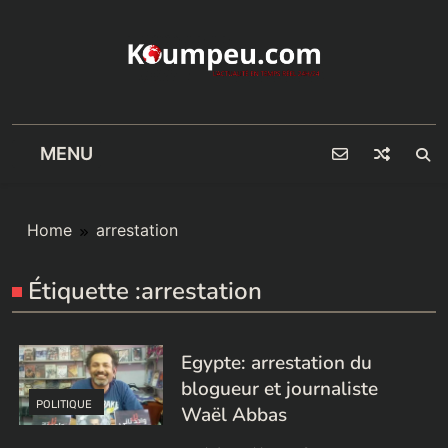
Skip
to
content
MENU
Home
arrestation
Étiquette :
arrestation
Egypte: arrestation du
blogueur et journaliste
POLITIQUE
Waël Abbas