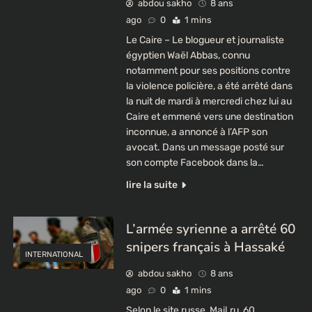
abdou sakho
8 ans
ago
0
1 mins
Le Caire – Le blogueur et journaliste
égyptien Waël Abbas, connu
notamment pour ses positions contre
la violence policière, a été arrêté dans
la nuit de mardi à mercredi chez lui au
Caire et emmené vers une destination
inconnue, a annoncé à l’AFP son
avocat. Dans un message posté sur
son compte Facebook dans la…
lire la suite
L’armée syrienne a arrêté 60
snipers français à Hassaké
INTERNATIONAL
abdou sakho
8 ans
ago
0
1 mins
Selon le site russe, Mail.ru, 60