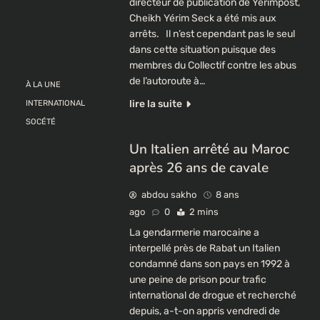
directeur de publication de Yérimpost,
Cheikh Yérim Seck a été mis aux
arrêts. Il n’est cependant pas le seul
dans cette situation puisque des
membres du Collectif contre les abus
de l’autoroute à…
À LA UNE
lire la suite
INTERNATIONAL
SOCÉTÉ
Un Italien arrêté au Maroc
après 26 ans de cavale
abdou sakho
8 ans
ago
0
2 mins
La gendarmerie marocaine a
interpellé près de Rabat un Italien
condamné dans son pays en 1992 à
une peine de prison pour trafic
international de drogue et recherché
depuis, a-t-on appris vendredi de