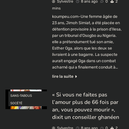
Sylvestre
8 ans ago
0
2
mins
koumpeu.com–Une femme âgée de
23 ans, Jimoh Simiat, a été placée en
détention provisoire à la prison d’Ilesa,
par un tribunal d’Osogbo au Nigeria.
elle a prétendument tué son amie,
Esther Oga, alors que les deux se
livraient à une bagarre. La suspecte
aurait engagé Oga dans un combat
acharné qui a finalement conduit à…
lire la suite
« Si vous ne faites pas
SANS-TABOUS
l’amour plus de 66 fois par
SOCÉTÉ
an, vous pouvez mourir »,
dixit un conseiller ghanéen
Sylvestre
8 ans ago
0
2