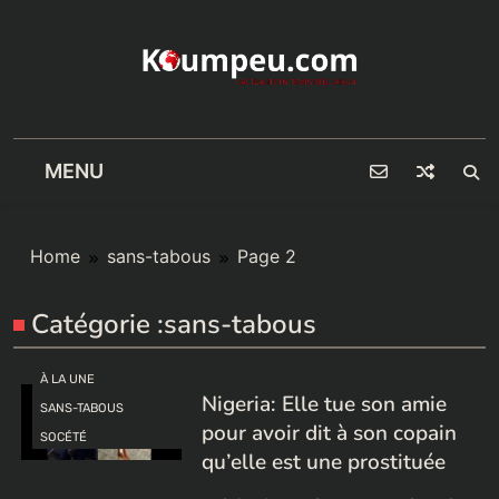
Skip
to
content
MENU
Home
sans-tabous
Page 2
Catégorie :
sans-tabous
À LA UNE
Nigeria: Elle tue son amie
SANS-TABOUS
pour avoir dit à son copain
SOCÉTÉ
qu’elle est une prostituée