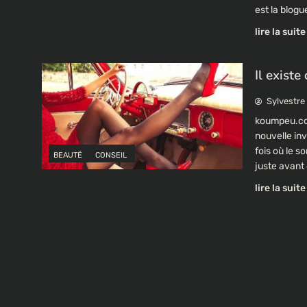
est la blog
lire la suite
Il existe
Sylvestre
koumpeu.co
nouvelle in
fois où le s
BEAUTÉ
CONSEIL
juste avant 
lire la suite
Navigation
des
articles