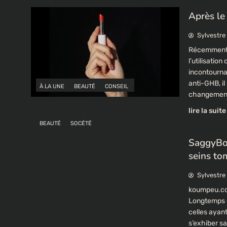
Après le 
Sylvestre
Récemment e
l’utilisatio
incontourna
anti-GHB, il
À LA UNE
BEAUTÉ
CONSEIL
changement
lire la suite
BEAUTÉ
SOCÉTÉ
SaggyBoo
seins to
Sylvestre
koumpeu.com
Longtemps o
celles ayan
s’exhiber sa