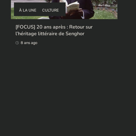
À LA UNE
CULTURE
À 
[FOCUS] 20 ans après : Retour sur
l’héritage littéraire de Senghor
Ces 
rend
8 ans ago
8 