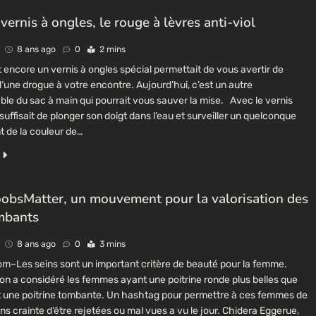
vernis à ongles, le rouge à lèvres anti-viol
8 ans ago
0
2 mins
ncore un vernis à ongles spécial permettait de vous avertir de
n d’une drogue à votre encontre. Aujourd’hui, c’est un autre
ble du sac à main qui pourrait vous sauver la mise. Avec le vernis
 suffisait de plonger son doigt dans l’eau et surveiller un quelconque
 de la couleur de…
bsMatter, un mouvement pour la valorisation des
mbants
8 ans ago
0
3 mins
–Les seins sont un important critère de beauté pour la femme.
n a considéré les femmes ayant une poitrine ronde plus belles que
t une poitrine tombante. Un hashtag pour permettre à ces femmes de
ns crainte d’être rejetées ou mal vues a vu le jour. Chidera Eggerue,